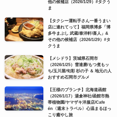
他の候補店（2026/1/29）#タクう
ま
【タクシー運転手さん一番うまい
店に連れてって】福岡県博多「博
多牛まぶし 武蔵/泰洋軒/喜人」&
その他の候補店（2026/1/29）#タ
クうま
【メシドラ】茨城県石岡市
（2026/1/25）雪達磨/もつ煮もッ
ち/玉川屋/旬彩 杉の子 ＆ 地元の人
おすすめ石岡市グルメ
【王様のブランチ】北海道函館
（2026/1/17）湯倉神社/函館市熱
帯植物園/ヤマザキ洋服店/Cafe
én〈週末トラベル〉心温まるほっ
こり癒やし旅