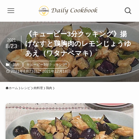
《キューピー3分クッキング》揚
2021
げなすと鶏胸肉のレモンじょうゆ
8/23
あえ（ワタナベマキ）
鶏肉
キューピー3分クッキング
2021年8月23日
2021年12月18日
ホーム
レシピ
肉料理
鶏肉