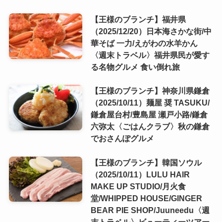
【王様のブランチ】福井県
（2025/12/20）日本海さかな街/中
華そば 一力/えがわの水羊かん
〈週末トラベル〉福井県民が愛す
る名物グルメ 食い倒れ旅
【王様のブランチ】神奈川県鎌倉
（2025/10/11）麺屋 奨 TASUKU/
鎌倉屋台村/豊島屋 瀬戸小路/鎌倉
六弥太〈ごはんクラブ〉秋の鎌倉
でおさんぽグルメ
【王様のブランチ】韓国ソウル
（2025/10/11）LULU HAIR
MAKE UP STUDIO/月火食
堂/WHIPPED HOUSE/GINGER
BEAR PIE SHOP/Juuneedu〈週
末トラベル〉ビューティーツアー