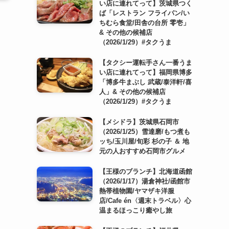
い店に連れてって】茨城県つく
ば「レストラン フライパン/い
ちむら食堂/田舎の台所 零壱」
& その他の候補店
（2026/1/29）#タクうま
【タクシー運転手さん一番うま
い店に連れてって】福岡県博多
「博多牛まぶし 武蔵/泰洋軒/喜
人」& その他の候補店
（2026/1/29）#タクうま
【メシドラ】茨城県石岡市
（2026/1/25）雪達磨/もつ煮も
ッち/玉川屋/旬彩 杉の子 ＆ 地
元の人おすすめ石岡市グルメ
【王様のブランチ】北海道函館
（2026/1/17）湯倉神社/函館市
熱帯植物園/ヤマザキ洋服
店/Cafe én〈週末トラベル〉心
温まるほっこり癒やし旅