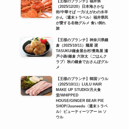
【王様のブランチ】福井県
（2025/12/20）日本海さかな
街/中華そば 一力/えがわの水羊
かん〈週末トラベル〉福井県民
が愛する名物グルメ 食い倒れ
旅
【王様のブランチ】神奈川県鎌
倉（2025/10/11）麺屋 奨
TASUKU/鎌倉屋台村/豊島屋 瀬
戸小路/鎌倉 六弥太〈ごはんク
ラブ〉秋の鎌倉でおさんぽグル
メ
【王様のブランチ】韓国ソウル
（2025/10/11）LULU HAIR
MAKE UP STUDIO/月火食
堂/WHIPPED
HOUSE/GINGER BEAR PIE
SHOP/Juuneedu〈週末トラベ
ル〉ビューティーツアー in ソ
ウル