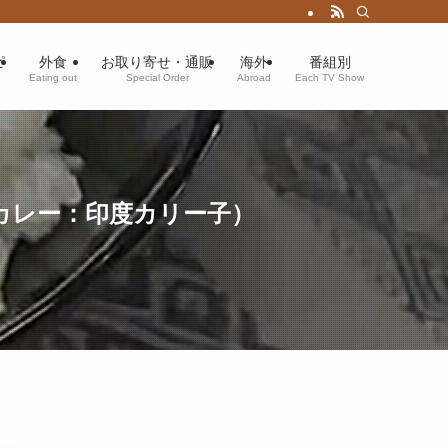
ピ
外食
お取り寄せ・通販
海外
番組別
Eating out
Special Order
Abroad
Each TV Show
カレー：印度カリー子）