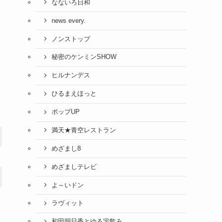
なないろ日和
news every.
ノンストップ
秘密のケンミンSHOW
ヒルナンデス
ひるまえほっと
ポップUP
満天★青空レストラン
めざまし8
めざましテレビ
よ～いドン
ラヴィット
和田明日香とゆる宅飲み