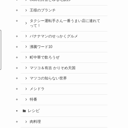
王様のブランチ
タクシー運転手さん一番うまい店に連れて
って！
バナナマンのせっかくグルメ
沸騰ワード10
町中華で飲ろうぜ
マツコ＆有吉 かりそめ天国
マツコの知らない世界
メシドラ
特番
レシピ
肉料理