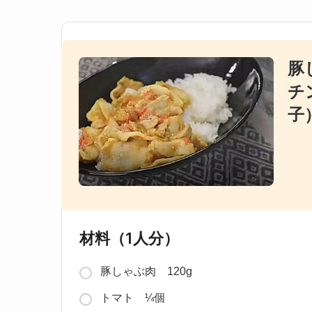
豚
チ
子
材料（1人分）
豚しゃぶ肉 120g
トマト ¼個