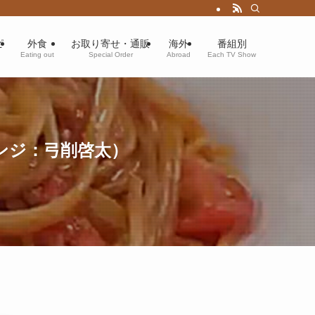
ピ
外食
お取り寄せ・通販
海外
番組別
Eating out
Special Order
Abroad
Each TV Show
ンジ：弓削啓太）