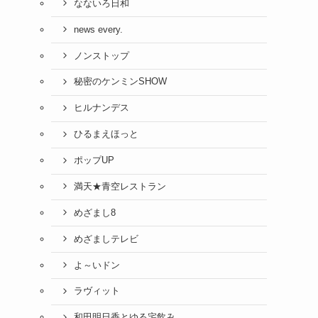
なないろ日和
news every.
ノンストップ
秘密のケンミンSHOW
ヒルナンデス
ひるまえほっと
ポップUP
満天★青空レストラン
めざまし8
めざましテレビ
よ～いドン
ラヴィット
和田明日香とゆる宅飲み