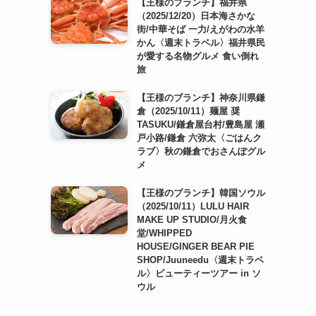
【王様のブランチ】福井県
（2025/12/20）日本海さかな
街/中華そば 一力/えがわの水羊
かん〈週末トラベル〉福井県民
が愛する名物グルメ 食い倒れ
旅
【王様のブランチ】神奈川県鎌
倉（2025/10/11）麺屋 奨
TASUKU/鎌倉屋台村/豊島屋 瀬
戸小路/鎌倉 六弥太〈ごはんク
ラブ〉秋の鎌倉でおさんぽグル
メ
【王様のブランチ】韓国ソウル
（2025/10/11）LULU HAIR
MAKE UP STUDIO/月火食
堂/WHIPPED
HOUSE/GINGER BEAR PIE
SHOP/Juuneedu〈週末トラベ
ル〉ビューティーツアー in ソ
ウル