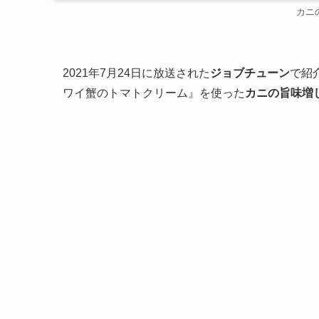
カニ
2021年7月24日に放送された
ジョブチューン
で紹介
ワイ蟹のトマトクリーム』を使った
カニの旨味増