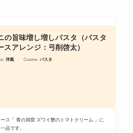
ニの旨味増し増しパスタ（パスタ
ースアレンジ：弓削啓太）
se:
洋風
Cuisine:
パスタ
ース「 青の洞窟 ズワイ蟹のトマトクリーム 」に
る一品です。