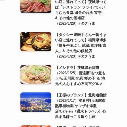
い店に連れてって】茨城県つく
ば「レストラン フライパン/い
ちむら食堂/田舎の台所 零壱」
& その他の候補店
（2026/1/29）#タクうま
【タクシー運転手さん一番うま
い店に連れてって】福岡県博多
「博多牛まぶし 武蔵/泰洋軒/喜
人」& その他の候補店
（2026/1/29）#タクうま
【メシドラ】茨城県石岡市
（2026/1/25）雪達磨/もつ煮も
ッち/玉川屋/旬彩 杉の子 ＆ 地
元の人おすすめ石岡市グルメ
【王様のブランチ】北海道函館
（2026/1/17）湯倉神社/函館市
熱帯植物園/ヤマザキ洋服
店/Cafe én〈週末トラベル〉心
温まるほっこり癒やし旅