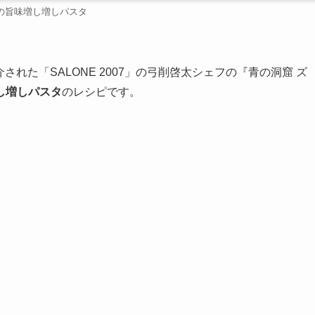
の旨味増し増しパスタ
された「SALONE 2007」の弓削啓太シェフの『青の洞窟 ズ
し増しパスタ
のレシピです。