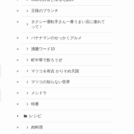
王様のブランチ
タクシー運転手さん一番うまい店に連れて
って！
バナナマンのせっかくグルメ
沸騰ワード10
町中華で飲ろうぜ
マツコ＆有吉 かりそめ天国
マツコの知らない世界
メシドラ
特番
レシピ
肉料理