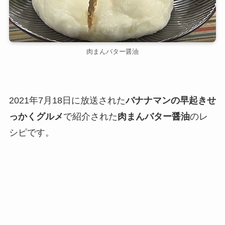
肉まんバター醤油
2021年7月18日に放送された
バナナマンの早起きせ
っかくグルメ
で紹介された
肉まんバター醤油
のレ
シピです。