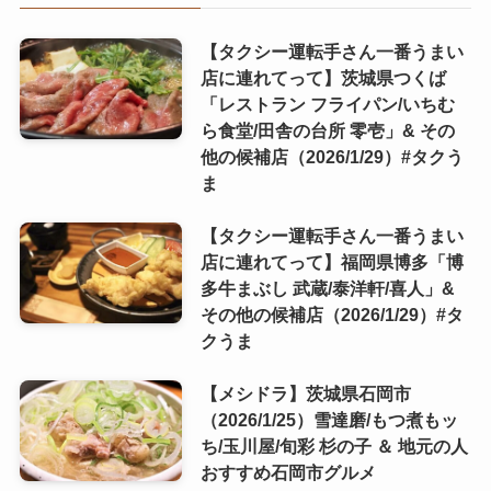
【タクシー運転手さん一番うまい
店に連れてって】茨城県つくば
「レストラン フライパン/いちむ
ら食堂/田舎の台所 零壱」& その
他の候補店（2026/1/29）#タクう
ま
【タクシー運転手さん一番うまい
店に連れてって】福岡県博多「博
多牛まぶし 武蔵/泰洋軒/喜人」&
その他の候補店（2026/1/29）#タ
クうま
【メシドラ】茨城県石岡市
（2026/1/25）雪達磨/もつ煮もッ
ち/玉川屋/旬彩 杉の子 ＆ 地元の人
おすすめ石岡市グルメ