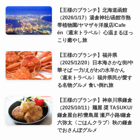
【王様のブランチ】北海道函館
（2026/1/17）湯倉神社/函館市熱
帯植物園/ヤマザキ洋服店/Cafe
én〈週末トラベル〉心温まるほっ
こり癒やし旅
【王様のブランチ】福井県
（2025/12/20）日本海さかな街/中
華そば 一力/えがわの水羊かん
〈週末トラベル〉福井県民が愛す
る名物グルメ 食い倒れ旅
【王様のブランチ】神奈川県鎌倉
（2025/10/11）麺屋 奨 TASUKU/
鎌倉屋台村/豊島屋 瀬戸小路/鎌倉
六弥太〈ごはんクラブ〉秋の鎌倉
でおさんぽグルメ