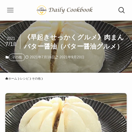
《早起きせっかくグルメ》肉まん
2021
7/18
バター醤油（バター醤油グルメ）
2021年7月18日
2021年9月20日
その他
ホーム
レシピ
その他