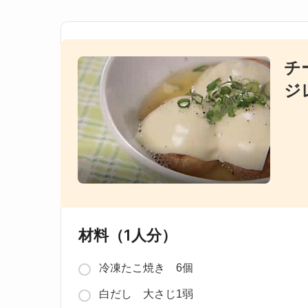
チ
ジ
材料（1人分）
冷凍たこ焼き 6個
白だし 大さじ1弱