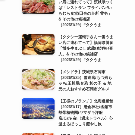
い店に連れてって】茨城県つく
ば「レストラン フライパン/い
ちむら食堂/田舎の台所 零壱」
& その他の候補店
（2026/1/29）#タクうま
【タクシー運転手さん一番うま
い店に連れてって】福岡県博多
「博多牛まぶし 武蔵/泰洋軒/喜
人」& その他の候補店
（2026/1/29）#タクうま
【メシドラ】茨城県石岡市
（2026/1/25）雪達磨/もつ煮も
ッち/玉川屋/旬彩 杉の子 ＆ 地
元の人おすすめ石岡市グルメ
【王様のブランチ】北海道函館
（2026/1/17）湯倉神社/函館市
熱帯植物園/ヤマザキ洋服
店/Cafe én〈週末トラベル〉心
温まるほっこり癒やし旅