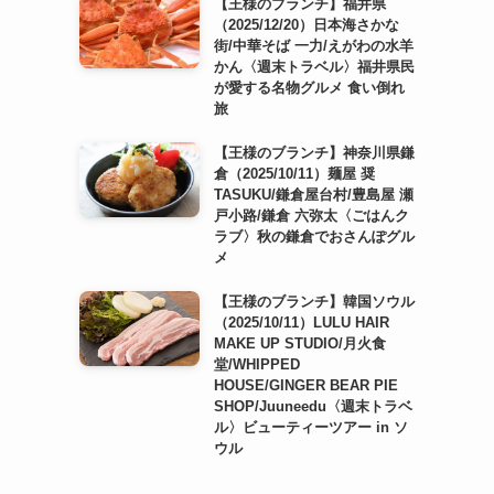
【王様のブランチ】福井県
（2025/12/20）日本海さかな
街/中華そば 一力/えがわの水羊
かん〈週末トラベル〉福井県民
が愛する名物グルメ 食い倒れ
旅
【王様のブランチ】神奈川県鎌
倉（2025/10/11）麺屋 奨
TASUKU/鎌倉屋台村/豊島屋 瀬
戸小路/鎌倉 六弥太〈ごはんク
ラブ〉秋の鎌倉でおさんぽグル
メ
【王様のブランチ】韓国ソウル
（2025/10/11）LULU HAIR
MAKE UP STUDIO/月火食
堂/WHIPPED
HOUSE/GINGER BEAR PIE
SHOP/Juuneedu〈週末トラベ
ル〉ビューティーツアー in ソ
ウル