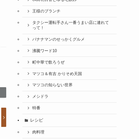
王様のブランチ
タクシー運転手さん一番うまい店に連れて
って！
バナナマンのせっかくグルメ
沸騰ワード10
町中華で飲ろうぜ
マツコ＆有吉 かりそめ天国
マツコの知らない世界
メシドラ
特番
レシピ
肉料理