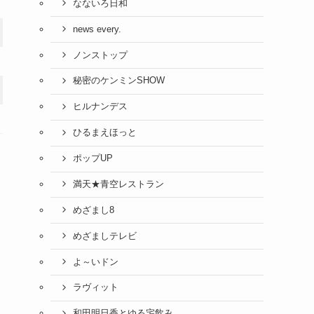
なないろ日和
news every.
ノンストップ
秘密のケンミンSHOW
ヒルナンデス
ひるまえほっと
ポップUP
満天★青空レストラン
めざまし8
めざましテレビ
よ～いドン
ラヴィット
和田明日香とゆる宅飲み