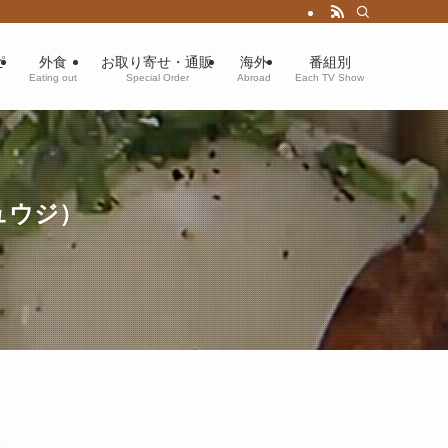
ピ
外食
お取り寄せ・通販
海外
番組別
Eating out
Special Order
Abroad
Each TV Show
ュウジ）