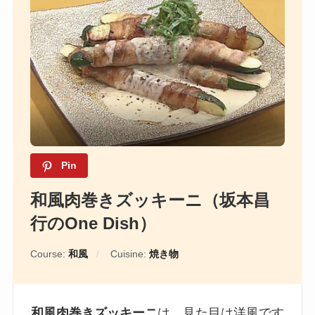
Pin
和風肉巻きズッキーニ（坂本昌
行のOne Dish）
Course:
和風
Cuisine:
焼き物
和風肉巻きズッキーニ
は、見た目は洋風です