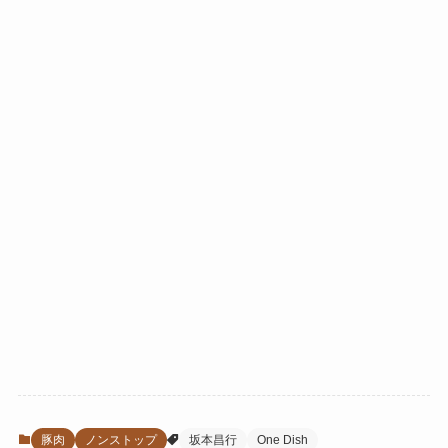
豚肉
ノンストップ
坂本昌行
One Dish