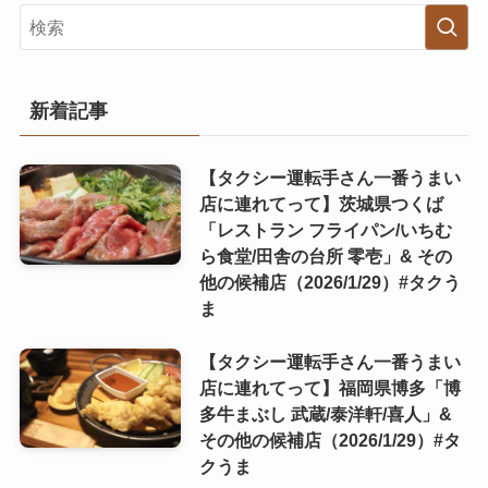
新着記事
【タクシー運転手さん一番うまい
店に連れてって】茨城県つくば
「レストラン フライパン/いちむ
ら食堂/田舎の台所 零壱」& その
他の候補店（2026/1/29）#タクう
ま
【タクシー運転手さん一番うまい
店に連れてって】福岡県博多「博
多牛まぶし 武蔵/泰洋軒/喜人」&
その他の候補店（2026/1/29）#タ
クうま