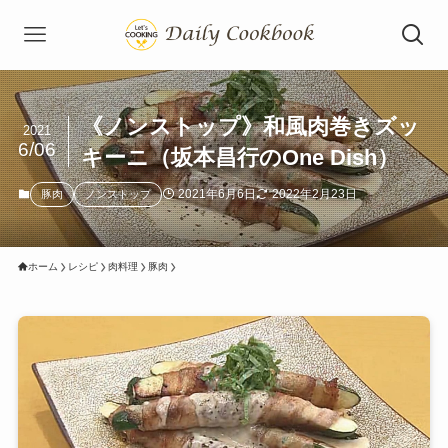
《ノンストップ》和風肉巻きズッ
2021
6/06
キーニ（坂本昌行のOne Dish）
2021年6月6日
2022年2月23日
豚肉
ノンストップ
ホーム
レシピ
肉料理
豚肉