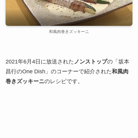
和風肉巻きズッキーニ
2021年6月4日に放送された
ノンストップ
の「坂本
昌行のOne Dish」のコーナーで紹介された
和風肉
巻きズッキーニ
のレシピです。