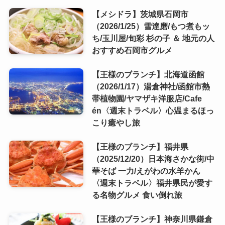
【メシドラ】茨城県石岡市
（2026/1/25）雪達磨/もつ煮もッ
ち/玉川屋/旬彩 杉の子 ＆ 地元の人
おすすめ石岡市グルメ
【王様のブランチ】北海道函館
（2026/1/17）湯倉神社/函館市熱
帯植物園/ヤマザキ洋服店/Cafe
én〈週末トラベル〉心温まるほっ
こり癒やし旅
【王様のブランチ】福井県
（2025/12/20）日本海さかな街/中
華そば 一力/えがわの水羊かん
〈週末トラベル〉福井県民が愛す
る名物グルメ 食い倒れ旅
【王様のブランチ】神奈川県鎌倉