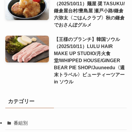
（2025/10/11）麺屋 奨 TASUKU/
鎌倉屋台村/豊島屋 瀬戸小路/鎌倉
六弥太〈ごはんクラブ〉秋の鎌倉
でおさんぽグルメ
【王様のブランチ】韓国ソウル
（2025/10/11）LULU HAIR
MAKE UP STUDIO/月火食
堂/WHIPPED HOUSE/GINGER
BEAR PIE SHOP/Juuneedu〈週
末トラベル〉ビューティーツアー
in ソウル
カテゴリー
番組別