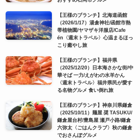
【王様のブランチ】北海道函館
（2026/1/17）湯倉神社/函館市熱
帯植物園/ヤマザキ洋服店/Cafe
én〈週末トラベル〉心温まるほっ
こり癒やし旅
【王様のブランチ】福井県
（2025/12/20）日本海さかな街/中
華そば 一力/えがわの水羊かん
〈週末トラベル〉福井県民が愛す
る名物グルメ 食い倒れ旅
【王様のブランチ】神奈川県鎌倉
（2025/10/11）麺屋 奨 TASUKU/
鎌倉屋台村/豊島屋 瀬戸小路/鎌倉
六弥太〈ごはんクラブ〉秋の鎌倉
でおさんぽグルメ