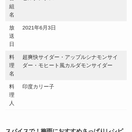
組
名
放
2021年6月3日
送
日
料
超爽快サイダー・アップルシナモンサイ
理
ダー・モヒート風カルダモンサイダー
名
料
印度カリー子
理
人
スパイスで！梅雨におすすめさっぱりレシピ