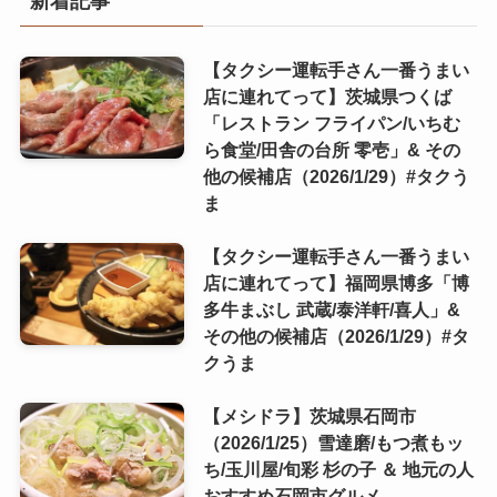
新着記事
【タクシー運転手さん一番うまい
店に連れてって】茨城県つくば
「レストラン フライパン/いちむ
ら食堂/田舎の台所 零壱」& その
他の候補店（2026/1/29）#タクう
ま
【タクシー運転手さん一番うまい
店に連れてって】福岡県博多「博
多牛まぶし 武蔵/泰洋軒/喜人」&
その他の候補店（2026/1/29）#タ
クうま
【メシドラ】茨城県石岡市
（2026/1/25）雪達磨/もつ煮もッ
ち/玉川屋/旬彩 杉の子 ＆ 地元の人
おすすめ石岡市グルメ