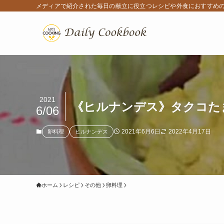
メディアで紹介された毎日の献立に役立つレシピや外食におすすめ
2021
《ヒルナンデス》タクコた
6/06
2021年6月6日
2022年4月17日
卵料理
ヒルナンデス
ホーム
レシピ
その他
卵料理