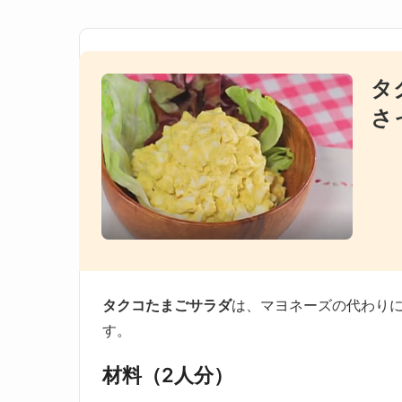
タ
さ
タクコたまごサラダ
は、マヨネーズの代わり
す。
材料（2人分）