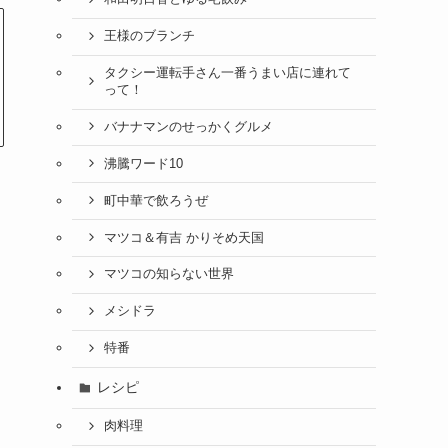
王様のブランチ
タクシー運転手さん一番うまい店に連れて
って！
バナナマンのせっかくグルメ
沸騰ワード10
町中華で飲ろうぜ
マツコ＆有吉 かりそめ天国
マツコの知らない世界
メシドラ
特番
レシピ
肉料理