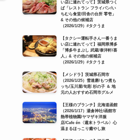
い店に連れてって】茨城県つく
ば「レストラン フライパン/い
ちむら食堂/田舎の台所 零壱」
& その他の候補店
（2026/1/29）#タクうま
【タクシー運転手さん一番うま
い店に連れてって】福岡県博多
「博多牛まぶし 武蔵/泰洋軒/喜
人」& その他の候補店
（2026/1/29）#タクうま
【メシドラ】茨城県石岡市
（2026/1/25）雪達磨/もつ煮も
ッち/玉川屋/旬彩 杉の子 ＆ 地
元の人おすすめ石岡市グルメ
【王様のブランチ】北海道函館
（2026/1/17）湯倉神社/函館市
熱帯植物園/ヤマザキ洋服
店/Cafe én〈週末トラベル〉心
温まるほっこり癒やし旅