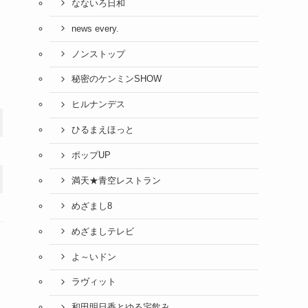
なないろ日和
news every.
ノンストップ
秘密のケンミンSHOW
ヒルナンデス
ひるまえほっと
ポップUP
満天★青空レストラン
めざまし8
めざましテレビ
よ～いドン
ラヴィット
和田明日香とゆる宅飲み