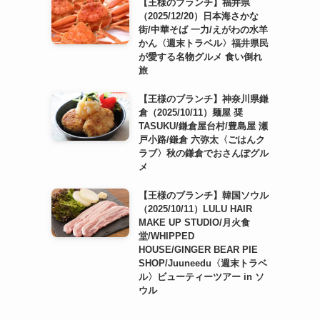
【王様のブランチ】福井県
（2025/12/20）日本海さかな
街/中華そば 一力/えがわの水羊
かん〈週末トラベル〉福井県民
が愛する名物グルメ 食い倒れ
旅
【王様のブランチ】神奈川県鎌
倉（2025/10/11）麺屋 奨
TASUKU/鎌倉屋台村/豊島屋 瀬
戸小路/鎌倉 六弥太〈ごはんク
ラブ〉秋の鎌倉でおさんぽグル
メ
【王様のブランチ】韓国ソウル
（2025/10/11）LULU HAIR
MAKE UP STUDIO/月火食
堂/WHIPPED
HOUSE/GINGER BEAR PIE
SHOP/Juuneedu〈週末トラベ
ル〉ビューティーツアー in ソ
ウル