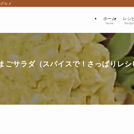
のグルメ
ホーム
レシ
Home
Recipe
まごサラダ（スパイスで！さっぱりレシ