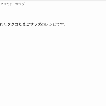
タクコたまごサラダ
れた
タクコたまごサラダ
のレシピです。