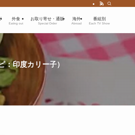
ピ
外食
お取り寄せ・通販
海外
番組別
Eating out
Special Order
Abroad
Each TV Show
ピ：印度カリー子）