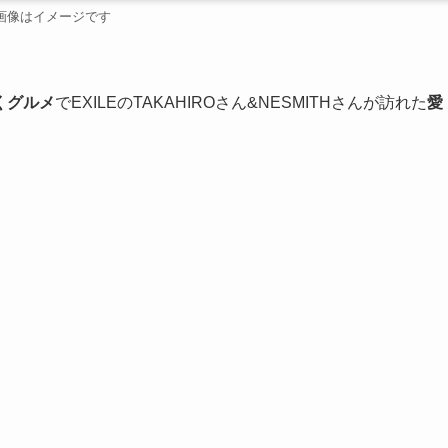
画像はイメージです
くグルメ
でEXILEのTAKAHIROさん&NESMITHさんが訪れた
愛