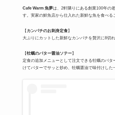
Cafe Warm 魚夢
は、2軒隣りにある創業100年
す。実家の鮮魚店から仕入れた新鮮な魚を食べる
【
カンパチのお刺身定食
】
大ぶりにカットした新鮮なカンパチを贅沢に8切
【
牡蠣のバター醤油ソテー
】
定食の追加メニューとして注文できる牡蠣のバタ
けてバターでサッと炒め、牡蠣醤油で味付けした