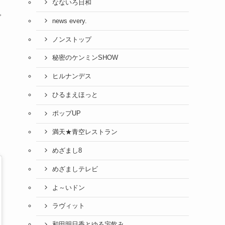
なないろ日和
で
news every.
ノンストップ
秘密のケンミンSHOW
ヒルナンデス
ひるまえほっと
ポップUP
満天★青空レストラン
めざまし8
めざましテレビ
よ～いドン
ラヴィット
和田明日香とゆる宅飲み