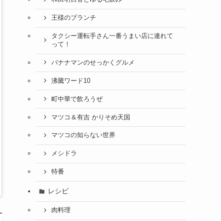
王様のブランチ
タクシー運転手さん一番うまい店に連れて
って！
バナナマンのせっかくグルメ
沸騰ワード10
町中華で飲ろうぜ
マツコ＆有吉 かりそめ天国
マツコの知らない世界
メシドラ
特番
レシピ
肉料理