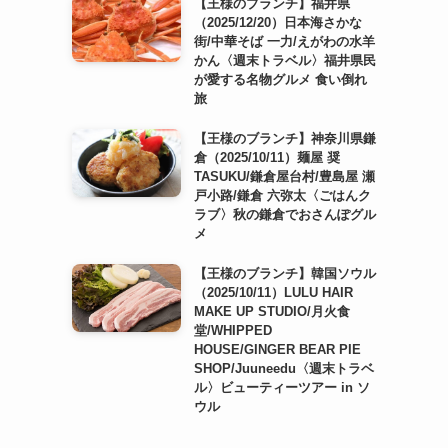
【王様のブランチ】福井県
（2025/12/20）日本海さかな
街/中華そば 一力/えがわの水羊
かん〈週末トラベル〉福井県民
が愛する名物グルメ 食い倒れ
旅
【王様のブランチ】神奈川県鎌
倉（2025/10/11）麺屋 奨
TASUKU/鎌倉屋台村/豊島屋 瀬
戸小路/鎌倉 六弥太〈ごはんク
ラブ〉秋の鎌倉でおさんぽグル
メ
【王様のブランチ】韓国ソウル
（2025/10/11）LULU HAIR
MAKE UP STUDIO/月火食
堂/WHIPPED
HOUSE/GINGER BEAR PIE
SHOP/Juuneedu〈週末トラベ
ル〉ビューティーツアー in ソ
ウル
！