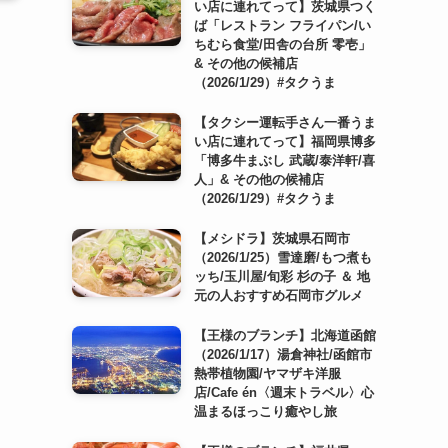
い店に連れてって】茨城県つく
ば「レストラン フライパン/い
ちむら食堂/田舎の台所 零壱」
& その他の候補店
（2026/1/29）#タクうま
【タクシー運転手さん一番うま
い店に連れてって】福岡県博多
「博多牛まぶし 武蔵/泰洋軒/喜
人」& その他の候補店
（2026/1/29）#タクうま
【メシドラ】茨城県石岡市
（2026/1/25）雪達磨/もつ煮も
ッち/玉川屋/旬彩 杉の子 ＆ 地
元の人おすすめ石岡市グルメ
【王様のブランチ】北海道函館
（2026/1/17）湯倉神社/函館市
熱帯植物園/ヤマザキ洋服
店/Cafe én〈週末トラベル〉心
温まるほっこり癒やし旅