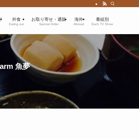
ピ
外食
お取り寄せ・通販
海外
番組別
Eating out
Special Order
Abroad
Each TV Show
arm 魚夢