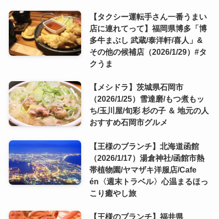
【タクシー運転手さん一番うまい
店に連れてって】福岡県博多「博
多牛まぶし 武蔵/泰洋軒/喜人」&
その他の候補店（2026/1/29）#タ
クうま
【メシドラ】茨城県石岡市
（2026/1/25）雪達磨/もつ煮もッ
ち/玉川屋/旬彩 杉の子 ＆ 地元の人
おすすめ石岡市グルメ
【王様のブランチ】北海道函館
（2026/1/17）湯倉神社/函館市熱
帯植物園/ヤマザキ洋服店/Cafe
én〈週末トラベル〉心温まるほっ
こり癒やし旅
【王様のブランチ】福井県