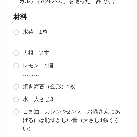
「カルディの生ハム」を使った一品です。
材料
水菜 1袋
………
大根 ¼本
レモン 1個
………
焼き海苔（全形）1枚
水 大さじ3
ごま油 カレン’sセンス：お隣さんにあ
げるには恥ずかしい量（大さじ1強くら
い）