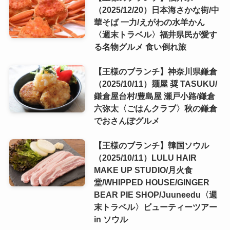
（2025/12/20）日本海さかな街/中
華そば 一力/えがわの水羊かん
〈週末トラベル〉福井県民が愛す
る名物グルメ 食い倒れ旅
【王様のブランチ】神奈川県鎌倉
（2025/10/11）麺屋 奨 TASUKU/
鎌倉屋台村/豊島屋 瀬戸小路/鎌倉
六弥太〈ごはんクラブ〉秋の鎌倉
でおさんぽグルメ
【王様のブランチ】韓国ソウル
（2025/10/11）LULU HAIR
MAKE UP STUDIO/月火食
堂/WHIPPED HOUSE/GINGER
BEAR PIE SHOP/Juuneedu〈週
末トラベル〉ビューティーツアー
in ソウル