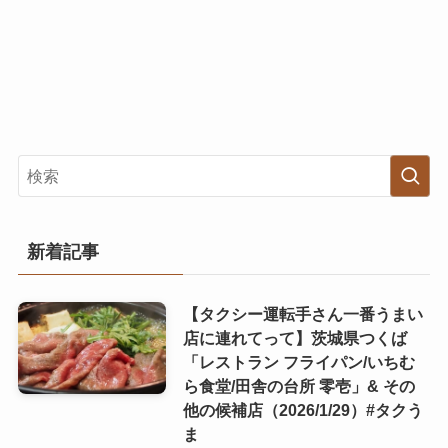
新着記事
【タクシー運転手さん一番うまい
店に連れてって】茨城県つくば
「レストラン フライパン/いちむ
ら食堂/田舎の台所 零壱」& その
他の候補店（2026/1/29）#タクう
ま