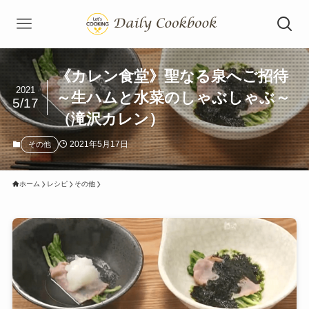
《カレン食堂》聖なる泉へご招待
2021
～生ハムと水菜のしゃぶしゃぶ～
5/17
（滝沢カレン）
2021年5月17日
その他
ホーム
レシピ
その他