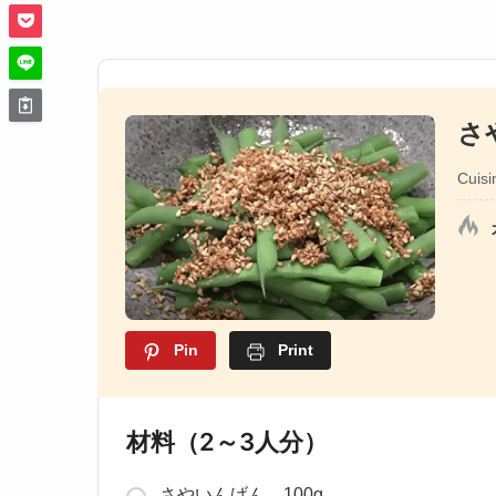
さ
Cuisi
Pin
Print
材料（2～3人分）
さやいんげん 100g