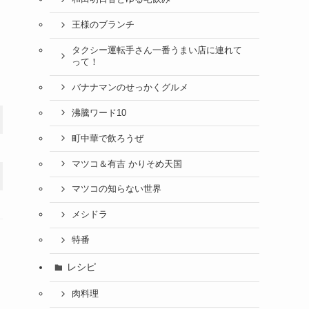
王様のブランチ
タクシー運転手さん一番うまい店に連れて
って！
バナナマンのせっかくグルメ
沸騰ワード10
町中華で飲ろうぜ
マツコ＆有吉 かりそめ天国
マツコの知らない世界
メシドラ
特番
レシピ
肉料理