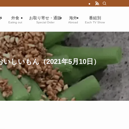
ピ
外食
お取り寄せ・通販
海外
番組別
Eating out
Special Order
Abroad
Each TV Show
しいもん（2021年5月10日）