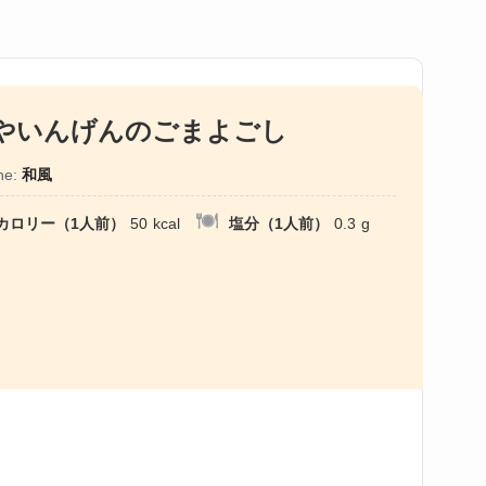
やいんげんのごまよごし
ne:
和風
カロリー（1人前）
50
kcal
塩分（1人前）
0.3
g