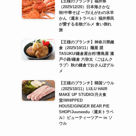
【王様のブランチ】福井県
（2025/12/20）日本海さかな
街/中華そば 一力/えがわの水羊
かん〈週末トラベル〉福井県民
が愛する名物グルメ 食い倒れ
旅
【王様のブランチ】神奈川県鎌
倉（2025/10/11）麺屋 奨
TASUKU/鎌倉屋台村/豊島屋 瀬
戸小路/鎌倉 六弥太〈ごはんク
ラブ〉秋の鎌倉でおさんぽグル
メ
【王様のブランチ】韓国ソウル
（2025/10/11）LULU HAIR
MAKE UP STUDIO/月火食
堂/WHIPPED
HOUSE/GINGER BEAR PIE
SHOP/Juuneedu〈週末トラベ
ル〉ビューティーツアー in ソ
ウル