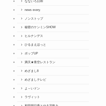
なないろ日和
news every.
ノンストップ
秘密のケンミンSHOW
ヒルナンデス
ひるまえほっと
ポップUP
満天★青空レストラン
めざまし8
めざましテレビ
よ～いドン
ラヴィット
和田明日香とゆる宅飲み