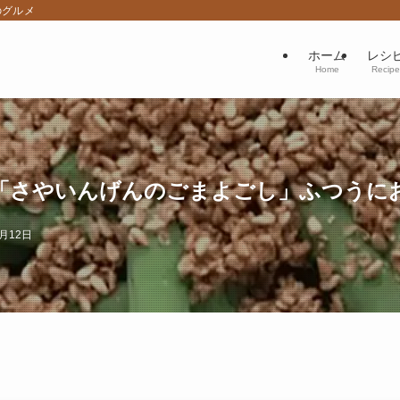
のグルメ
ホーム
レシ
Home
Recipe
さやいんげんのごまよごし」ふつうにおい
2月12日