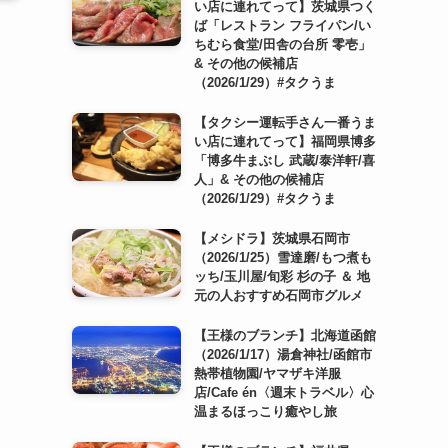
い店に連れてって】茨城県つく
ば「レストラン フライパン/い
ちむら食堂/田舎の台所 零壱」
& その他の候補店
（2026/1/29）#タクうま
【タクシー運転手さん一番うま
い店に連れてって】福岡県博多
「博多牛まぶし 武蔵/泰洋軒/喜
人」& その他の候補店
（2026/1/29）#タクうま
【メシドラ】茨城県石岡市
（2026/1/25）雪達磨/もつ煮も
ッち/玉川屋/旬彩 杉の子 ＆ 地
元の人おすすめ石岡市グルメ
【王様のブランチ】北海道函館
（2026/1/17）湯倉神社/函館市
熱帯植物園/ヤマザキ洋服
店/Cafe én〈週末トラベル〉心
温まるほっこり癒やし旅