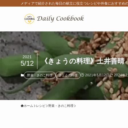
メディアで紹介された毎日の献立に役立つレシピや外食におすすめ
2021
《きょうの料理》土井善晴「
5/12
2021年5月12日
2024年
野菜・きのこ料理
きょうの料理
ホーム
レシピ
野菜・きのこ料理