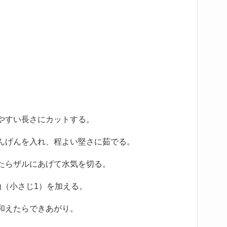
やすい長さにカットする。
んげんを入れ、程よい堅さに茹でる。
たらザルにあげて水気を切る。
油（小さじ1）を加える。
和えたらできあがり。