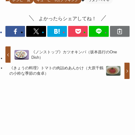
レシピ一覧
キューピー3分クッキング
ワタナベマキ
よかったらシェアしてね！
《ノンストップ》カツオキンパ（坂本昌行のOne
Dish）
《きょうの料理》トマトの肉詰めあんかけ（大原千鶴
の小粋な季節の食卓）