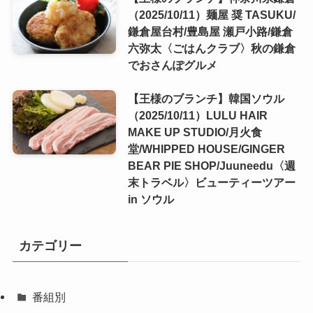
（2025/10/11）麺屋 奨 TASUKU/
鎌倉屋台村/豊島屋 瀬戸小路/鎌倉
六弥太〈ごはんクラブ〉秋の鎌倉
でおさんぽグルメ
【王様のブランチ】韓国ソウル
（2025/10/11）LULU HAIR
MAKE UP STUDIO/月火食
堂/WHIPPED HOUSE/GINGER
BEAR PIE SHOP/Juuneedu〈週
末トラベル〉ビューティーツアー
in ソウル
カテゴリー
番組別