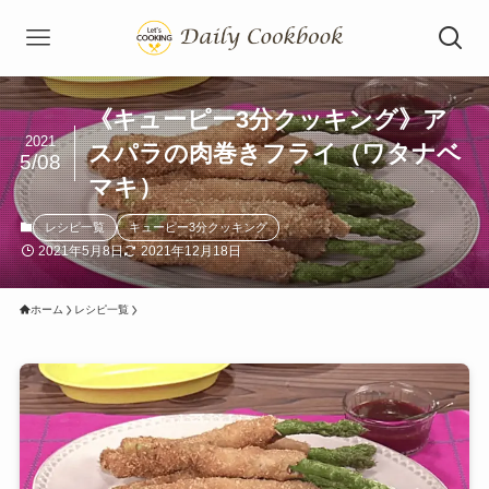
《キューピー3分クッキング》ア
2021
スパラの肉巻きフライ（ワタナベ
5/08
マキ）
レシピ一覧
キューピー3分クッキング
2021年5月8日
2021年12月18日
ホーム
レシピ一覧