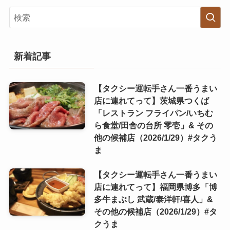
新着記事
【タクシー運転手さん一番うまい
店に連れてって】茨城県つくば
「レストラン フライパン/いちむ
ら食堂/田舎の台所 零壱」& その
他の候補店（2026/1/29）#タクう
ま
【タクシー運転手さん一番うまい
店に連れてって】福岡県博多「博
多牛まぶし 武蔵/泰洋軒/喜人」&
その他の候補店（2026/1/29）#タ
クうま