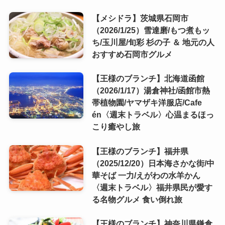
【メシドラ】茨城県石岡市
（2026/1/25）雪達磨/もつ煮もッ
ち/玉川屋/旬彩 杉の子 ＆ 地元の人
おすすめ石岡市グルメ
【王様のブランチ】北海道函館
（2026/1/17）湯倉神社/函館市熱
帯植物園/ヤマザキ洋服店/Cafe
én〈週末トラベル〉心温まるほっ
こり癒やし旅
【王様のブランチ】福井県
（2025/12/20）日本海さかな街/中
華そば 一力/えがわの水羊かん
〈週末トラベル〉福井県民が愛す
る名物グルメ 食い倒れ旅
【王様のブランチ】神奈川県鎌倉