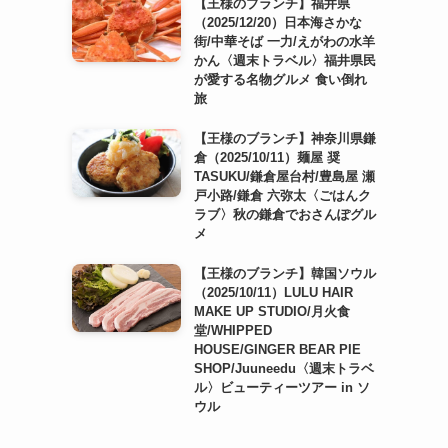
【王様のブランチ】福井県
（2025/12/20）日本海さかな
街/中華そば 一力/えがわの水羊
かん〈週末トラベル〉福井県民
が愛する名物グルメ 食い倒れ
旅
【王様のブランチ】神奈川県鎌
倉（2025/10/11）麺屋 奨
TASUKU/鎌倉屋台村/豊島屋 瀬
戸小路/鎌倉 六弥太〈ごはんク
ラブ〉秋の鎌倉でおさんぽグル
メ
【王様のブランチ】韓国ソウル
（2025/10/11）LULU HAIR
MAKE UP STUDIO/月火食
堂/WHIPPED
HOUSE/GINGER BEAR PIE
SHOP/Juuneedu〈週末トラベ
ル〉ビューティーツアー in ソ
ウル