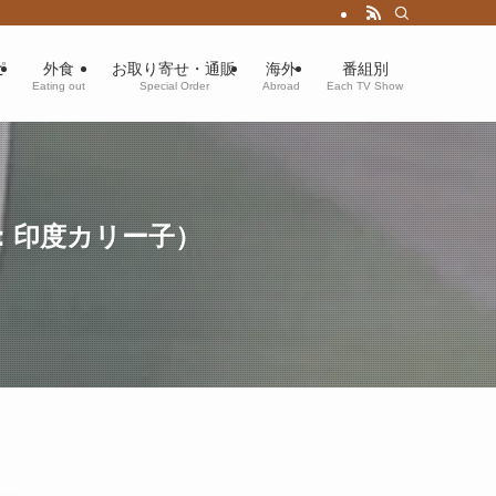
ピ
外食
お取り寄せ・通販
海外
番組別
Eating out
Special Order
Abroad
Each TV Show
：印度カリー子）