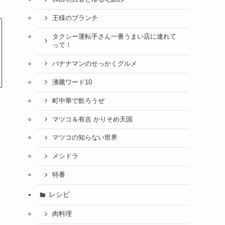
王様のブランチ
タクシー運転手さん一番うまい店に連れて
って！
バナナマンのせっかくグルメ
沸騰ワード10
町中華で飲ろうぜ
マツコ＆有吉 かりそめ天国
マツコの知らない世界
メシドラ
特番
レシピ
肉料理