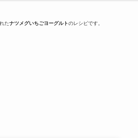
れた
ナツメグいちごヨーグルト
のレシピです。