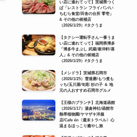
い店に連れてって】茨城県つく
ば「レストラン フライパン/い
ちむら食堂/田舎の台所 零壱」
& その他の候補店
（2026/1/29）#タクうま
【タクシー運転手さん一番うま
い店に連れてって】福岡県博多
「博多牛まぶし 武蔵/泰洋軒/喜
人」& その他の候補店
（2026/1/29）#タクうま
【メシドラ】茨城県石岡市
（2026/1/25）雪達磨/もつ煮も
ッち/玉川屋/旬彩 杉の子 ＆ 地
元の人おすすめ石岡市グルメ
【王様のブランチ】北海道函館
（2026/1/17）湯倉神社/函館市
熱帯植物園/ヤマザキ洋服
店/Cafe én〈週末トラベル〉心
温まるほっこり癒やし旅