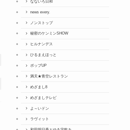
なないろ日和
news every.
ノンストップ
秘密のケンミンSHOW
ヒルナンデス
ひるまえほっと
ポップUP
満天★青空レストラン
めざまし8
めざましテレビ
よ～いドン
ラヴィット
和田明日香とゆる宅飲み