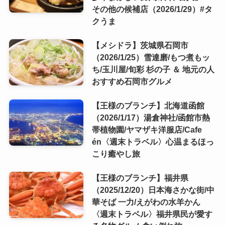
その他の候補店（2026/1/29）#タ
クうま
【メシドラ】茨城県石岡市
（2026/1/25）雪達磨/もつ煮もッ
ち/玉川屋/旬彩 杉の子 ＆ 地元の人
おすすめ石岡市グルメ
【王様のブランチ】北海道函館
（2026/1/17）湯倉神社/函館市熱
帯植物園/ヤマザキ洋服店/Cafe
én〈週末トラベル〉心温まるほっ
こり癒やし旅
【王様のブランチ】福井県
（2025/12/20）日本海さかな街/中
華そば 一力/えがわの水羊かん
〈週末トラベル〉福井県民が愛す