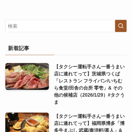
新着記事
【タクシー運転手さん一番うまい
店に連れてって】茨城県つくば
「レストラン フライパン/いちむ
ら食堂/田舎の台所 零壱」& その
他の候補店（2026/1/29）#タクう
ま
【タクシー運転手さん一番うまい
店に連れてって】福岡県博多「博
多牛まぶし 武蔵/泰洋軒/喜人」&