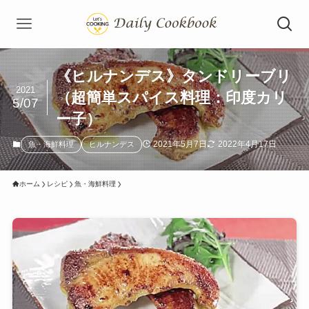
《ヒルナンデス》タンドリーブリ
2021
（超簡単スパイス料理：印度カリ
5/07
ー子）
2021年5月7日
2022年4月17日
魚・海鮮料理
ヒルナンデス
ホーム
レシピ
魚・海鮮料理