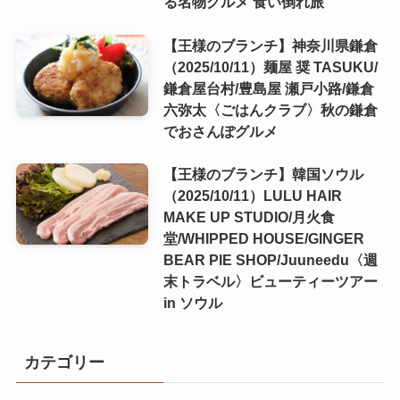
る名物グルメ 食い倒れ旅
【王様のブランチ】神奈川県鎌倉
（2025/10/11）麺屋 奨 TASUKU/
鎌倉屋台村/豊島屋 瀬戸小路/鎌倉
六弥太〈ごはんクラブ〉秋の鎌倉
でおさんぽグルメ
【王様のブランチ】韓国ソウル
（2025/10/11）LULU HAIR
MAKE UP STUDIO/月火食
堂/WHIPPED HOUSE/GINGER
BEAR PIE SHOP/Juuneedu〈週
末トラベル〉ビューティーツアー
in ソウル
カテゴリー