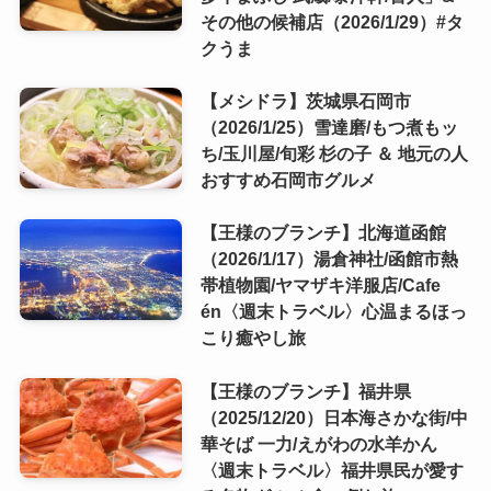
その他の候補店（2026/1/29）#タ
クうま
【メシドラ】茨城県石岡市
（2026/1/25）雪達磨/もつ煮もッ
ち/玉川屋/旬彩 杉の子 ＆ 地元の人
おすすめ石岡市グルメ
【王様のブランチ】北海道函館
（2026/1/17）湯倉神社/函館市熱
帯植物園/ヤマザキ洋服店/Cafe
én〈週末トラベル〉心温まるほっ
こり癒やし旅
【王様のブランチ】福井県
（2025/12/20）日本海さかな街/中
華そば 一力/えがわの水羊かん
〈週末トラベル〉福井県民が愛す