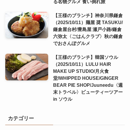
る名物グルメ 食い倒れ旅
【王様のブランチ】神奈川県鎌倉
（2025/10/11）麺屋 奨 TASUKU/
鎌倉屋台村/豊島屋 瀬戸小路/鎌倉
六弥太〈ごはんクラブ〉秋の鎌倉
でおさんぽグルメ
【王様のブランチ】韓国ソウル
（2025/10/11）LULU HAIR
MAKE UP STUDIO/月火食
堂/WHIPPED HOUSE/GINGER
BEAR PIE SHOP/Juuneedu〈週
末トラベル〉ビューティーツアー
in ソウル
カテゴリー