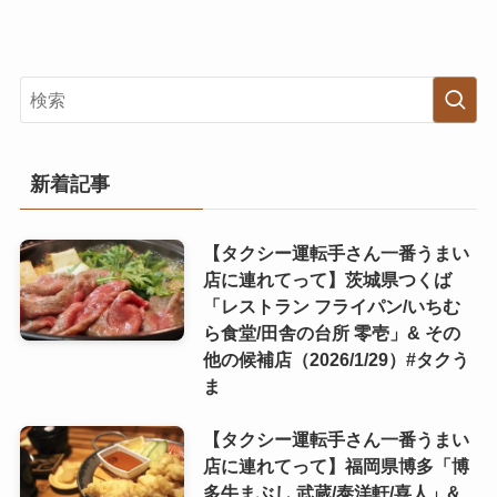
新着記事
【タクシー運転手さん一番うまい
店に連れてって】茨城県つくば
「レストラン フライパン/いちむ
ら食堂/田舎の台所 零壱」& その
他の候補店（2026/1/29）#タクう
ま
【タクシー運転手さん一番うまい
店に連れてって】福岡県博多「博
多牛まぶし 武蔵/泰洋軒/喜人」&