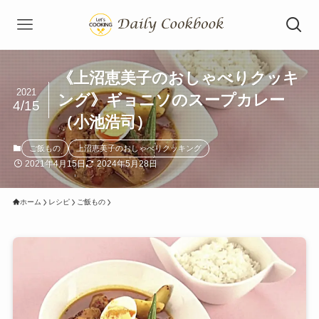
《上沼恵美子のおしゃべりクッキ
2021
ング》ギョニソのスープカレー
4/15
（小池浩司）
ご飯もの
上沼恵美子のおしゃべりクッキング
2021年4月15日
2024年5月28日
ホーム
レシピ
ご飯もの