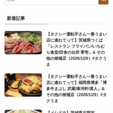
新着記事
【タクシー運転手さん一番うまい
店に連れてって】茨城県つくば
「レストラン フライパン/いちむ
ら食堂/田舎の台所 零壱」& その
他の候補店（2026/1/29）#タクう
ま
【タクシー運転手さん一番うまい
店に連れてって】福岡県博多「博
多牛まぶし 武蔵/泰洋軒/喜人」&
その他の候補店（2026/1/29）#タ
クうま
【メシドラ】茨城県石岡市