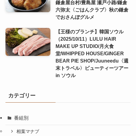
鎌倉屋台村/豊島屋 瀬戸小路/鎌倉
六弥太〈ごはんクラブ〉秋の鎌倉
でおさんぽグルメ
【王様のブランチ】韓国ソウル
（2025/10/11）LULU HAIR
MAKE UP STUDIO/月火食
堂/WHIPPED HOUSE/GINGER
BEAR PIE SHOP/Juuneedu〈週
末トラベル〉ビューティーツアー
in ソウル
カテゴリー
番組別
相葉マナブ