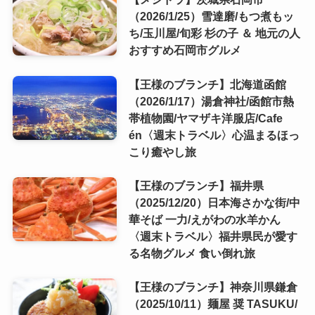
（2026/1/25）雪達磨/もつ煮もッ
ち/玉川屋/旬彩 杉の子 ＆ 地元の人
おすすめ石岡市グルメ
【王様のブランチ】北海道函館
（2026/1/17）湯倉神社/函館市熱
帯植物園/ヤマザキ洋服店/Cafe
én〈週末トラベル〉心温まるほっ
こり癒やし旅
【王様のブランチ】福井県
（2025/12/20）日本海さかな街/中
華そば 一力/えがわの水羊かん
〈週末トラベル〉福井県民が愛す
る名物グルメ 食い倒れ旅
【王様のブランチ】神奈川県鎌倉
（2025/10/11）麺屋 奨 TASUKU/