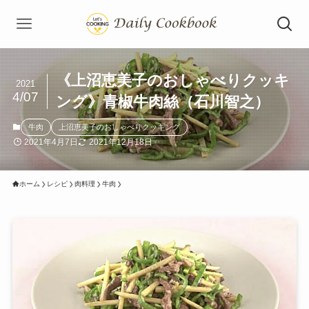
《上沼恵美子のおしゃべりクッキ
2021
4/07
ング》青椒牛肉絲（石川智之）
牛肉
上沼恵美子のおしゃべりクッキング
2021年4月7日
2021年12月18日
ホーム
レシピ
肉料理
牛肉