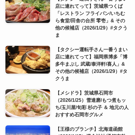
店に連れてって】茨城県つくば
「レストラン フライパン/いちむ
ら食堂/田舎の台所 零壱」& その
他の候補店（2026/1/29）#タクう
ま
【タクシー運転手さん一番うまい
店に連れてって】福岡県博多「博
多牛まぶし 武蔵/泰洋軒/喜人」&
その他の候補店（2026/1/29）#タ
クうま
【メシドラ】茨城県石岡市
（2026/1/25）雪達磨/もつ煮もッ
ち/玉川屋/旬彩 杉の子 ＆ 地元の人
おすすめ石岡市グルメ
【王様のブランチ】北海道函館