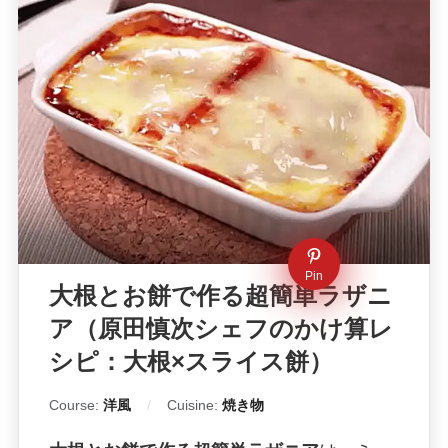
Pin
大根とお餅で作る超簡単ラザニ
ア（原田慎次シェフのかけ算レ
シピ：大根×スライス餅）
Course:
洋風
Cuisine:
焼き物