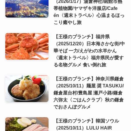
（2026/1/17）湯倉神社/函館市熱
帯植物園/ヤマザキ洋服店/Cafe
én〈週末トラベル〉心温まるほっ
こり癒やし旅
【王様のブランチ】福井県
（2025/12/20）日本海さかな街/中
華そば 一力/えがわの水羊かん
〈週末トラベル〉福井県民が愛す
る名物グルメ 食い倒れ旅
【王様のブランチ】神奈川県鎌倉
（2025/10/11）麺屋 奨 TASUKU/
鎌倉屋台村/豊島屋 瀬戸小路/鎌倉
六弥太〈ごはんクラブ〉秋の鎌倉
でおさんぽグルメ
【王様のブランチ】韓国ソウル
（2025/10/11）LULU HAIR