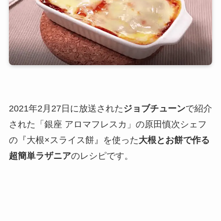
2021年2月27日に放送された
ジョブチューン
で紹介
された「銀座 アロマフレスカ」の原田慎次シェフ
の『大根×スライス餅』を使った
大根とお餅で作る
超簡単ラザニア
のレシピです。