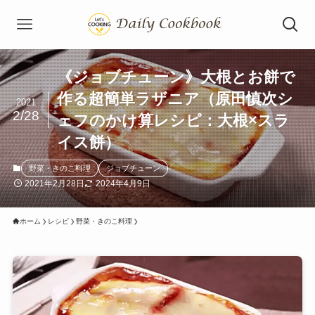
《ジョブチューン》大根とお餅で
作る超簡単ラザニア（原田慎次シ
2021
2/28
ェフのかけ算レシピ：大根×スラ
イス餅）
野菜・きのこ料理
ジョブチューン
2021年2月28日
2024年4月9日
ホーム
レシピ
野菜・きのこ料理