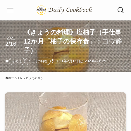
《きょうの料理》塩柚子（手仕事
2021
12か月「柚子の保存食」：コウ静
2/16
子）
2021年2月16日
2023年7月25日
その他
きょうの料理
ホーム
レシピ
その他