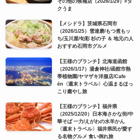
その他の候補店（2026/1/29）#タ
クうま
【メシドラ】茨城県石岡市
（2026/1/25）雪達磨/もつ煮もッ
ち/玉川屋/旬彩 杉の子 ＆ 地元の人
おすすめ石岡市グルメ
【王様のブランチ】北海道函館
（2026/1/17）湯倉神社/函館市熱
帯植物園/ヤマザキ洋服店/Cafe
én〈週末トラベル〉心温まるほっ
こり癒やし旅
【王様のブランチ】福井県
（2025/12/20）日本海さかな街/中
華そば 一力/えがわの水羊かん
〈週末トラベル〉福井県民が愛す
る名物グルメ 食い倒れ旅