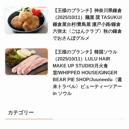
【王様のブランチ】神奈川県鎌倉
（2025/10/11）麺屋 奨 TASUKU/
鎌倉屋台村/豊島屋 瀬戸小路/鎌倉
六弥太〈ごはんクラブ〉秋の鎌倉
でおさんぽグルメ
【王様のブランチ】韓国ソウル
（2025/10/11）LULU HAIR
MAKE UP STUDIO/月火食
堂/WHIPPED HOUSE/GINGER
BEAR PIE SHOP/Juuneedu〈週
末トラベル〉ビューティーツアー
in ソウル
カテゴリー