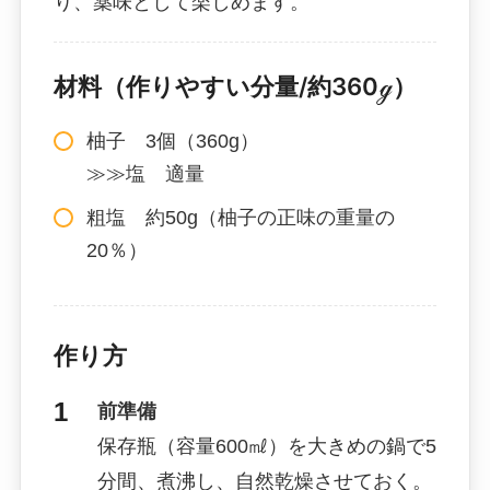
り、薬味として楽しめます。
材料（作りやすい分量/約360ℊ）
柚子 3個（360g）
≫≫塩 適量
粗塩 約50g（柚子の正味の重量の
20％）
作り方
前準備
保存瓶（容量600㎖）を大きめの鍋で5
分間、煮沸し、自然乾燥させておく。