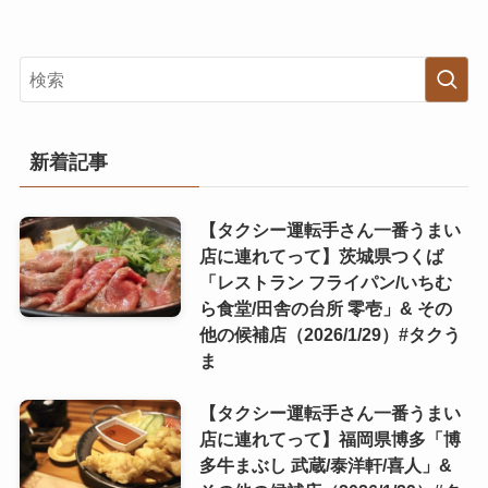
新着記事
【タクシー運転手さん一番うまい
店に連れてって】茨城県つくば
「レストラン フライパン/いちむ
ら食堂/田舎の台所 零壱」& その
他の候補店（2026/1/29）#タクう
ま
【タクシー運転手さん一番うまい
店に連れてって】福岡県博多「博
多牛まぶし 武蔵/泰洋軒/喜人」&