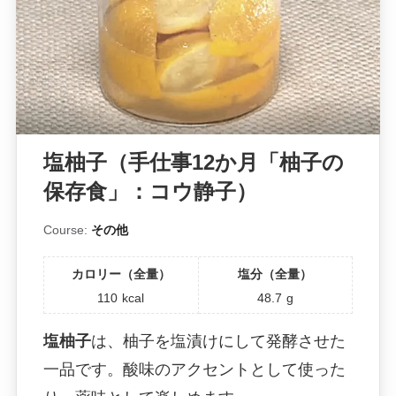
塩柚子（手仕事12か月「柚子の
保存食」：コウ静子）
Course:
その他
カロリー（全量）
塩分（全量）
110
kcal
48.7
g
塩柚子
は、柚子を塩漬けにして発酵させた
一品です。酸味のアクセントとして使った