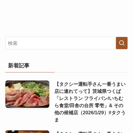
新着記事
【タクシー運転手さん一番うまい
店に連れてって】茨城県つくば
「レストラン フライパン/いちむ
ら食堂/田舎の台所 零壱」& その
他の候補店（2026/1/29）#タクう
ま