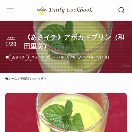
《あさイチ》アボカドプリン（和
2021
1/28
田里美）
2021年1月28日
2021年12月18日
あさイチ
スイーツ
ホーム
番組別
あさイチ