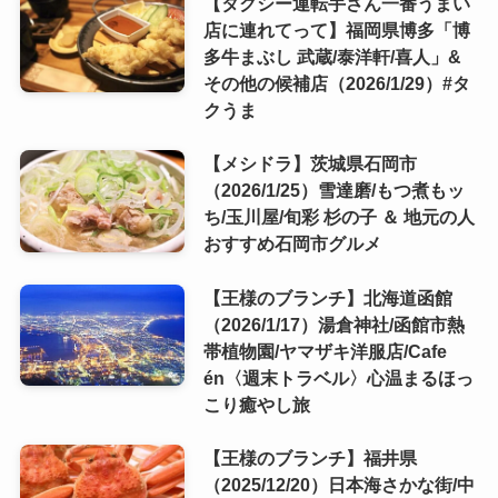
【タクシー運転手さん一番うまい
店に連れてって】福岡県博多「博
多牛まぶし 武蔵/泰洋軒/喜人」&
その他の候補店（2026/1/29）#タ
クうま
【メシドラ】茨城県石岡市
（2026/1/25）雪達磨/もつ煮もッ
ち/玉川屋/旬彩 杉の子 ＆ 地元の人
おすすめ石岡市グルメ
【王様のブランチ】北海道函館
（2026/1/17）湯倉神社/函館市熱
帯植物園/ヤマザキ洋服店/Cafe
én〈週末トラベル〉心温まるほっ
こり癒やし旅
【王様のブランチ】福井県
（2025/12/20）日本海さかな街/中