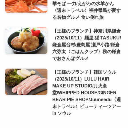
華そば 一力/えがわの水羊かん
〈週末トラベル〉福井県民が愛す
る名物グルメ 食い倒れ旅
【王様のブランチ】神奈川県鎌倉
（2025/10/11）麺屋 奨 TASUKU/
鎌倉屋台村/豊島屋 瀬戸小路/鎌倉
六弥太〈ごはんクラブ〉秋の鎌倉
でおさんぽグルメ
【王様のブランチ】韓国ソウル
（2025/10/11）LULU HAIR
MAKE UP STUDIO/月火食
堂/WHIPPED HOUSE/GINGER
BEAR PIE SHOP/Juuneedu〈週
末トラベル〉ビューティーツアー
in ソウル