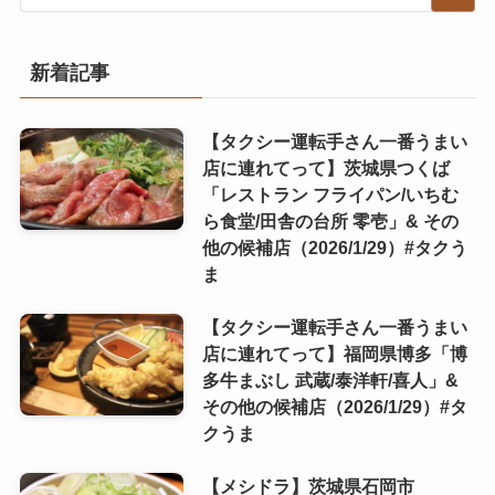
新着記事
【タクシー運転手さん一番うまい
店に連れてって】茨城県つくば
「レストラン フライパン/いちむ
ら食堂/田舎の台所 零壱」& その
他の候補店（2026/1/29）#タクう
ま
【タクシー運転手さん一番うまい
店に連れてって】福岡県博多「博
多牛まぶし 武蔵/泰洋軒/喜人」&
その他の候補店（2026/1/29）#タ
クうま
【メシドラ】茨城県石岡市