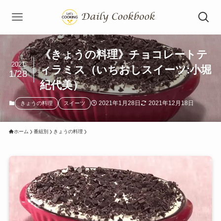
《きょうの料理》チョコレートテ
2021
ィラミス（いちおしスイーツ:小堀
1/28
紀代美）
2021年1月28日
2021年12月18日
きょうの料理
スイーツ
ホーム
番組別
きょうの料理