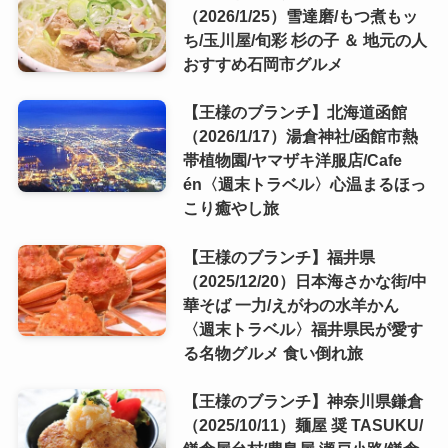
（2026/1/25）雪達磨/もつ煮もッ
ち/玉川屋/旬彩 杉の子 ＆ 地元の人
おすすめ石岡市グルメ
【王様のブランチ】北海道函館
（2026/1/17）湯倉神社/函館市熱
帯植物園/ヤマザキ洋服店/Cafe
én〈週末トラベル〉心温まるほっ
こり癒やし旅
【王様のブランチ】福井県
（2025/12/20）日本海さかな街/中
華そば 一力/えがわの水羊かん
〈週末トラベル〉福井県民が愛す
る名物グルメ 食い倒れ旅
【王様のブランチ】神奈川県鎌倉
（2025/10/11）麺屋 奨 TASUKU/