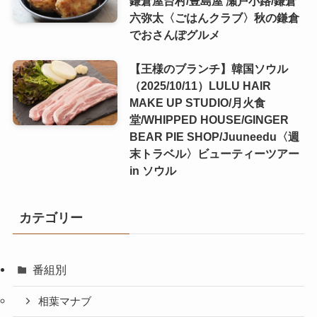
鎌倉屋台村/豊島屋 瀬戸小路/鎌倉
六弥太〈ごはんクラブ〉秋の鎌倉
でおさんぽグルメ
【王様のブランチ】韓国ソウル
（2025/10/11）LULU HAIR
MAKE UP STUDIO/月火食
堂/WHIPPED HOUSE/GINGER
BEAR PIE SHOP/Juuneedu〈週
末トラベル〉ビューティーツアー
in ソウル
カテゴリー
番組別
相葉マナブ