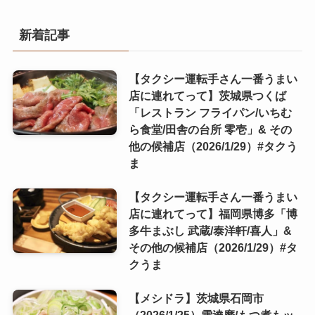
新着記事
【タクシー運転手さん一番うまい
店に連れてって】茨城県つくば
「レストラン フライパン/いちむ
ら食堂/田舎の台所 零壱」& その
他の候補店（2026/1/29）#タクう
ま
【タクシー運転手さん一番うまい
店に連れてって】福岡県博多「博
多牛まぶし 武蔵/泰洋軒/喜人」&
その他の候補店（2026/1/29）#タ
クうま
【メシドラ】茨城県石岡市