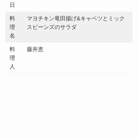
日
料
マヨチキン竜田揚げ&キャベツとミック
理
スビーンズのサラダ
名
料
藤井恵
理
人