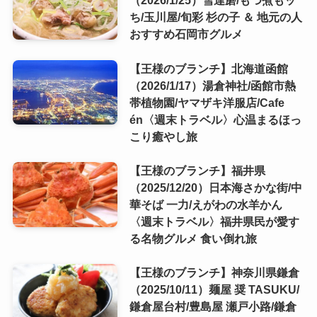
（2026/1/25）雪達磨/もつ煮もッ
ち/玉川屋/旬彩 杉の子 ＆ 地元の人
おすすめ石岡市グルメ
【王様のブランチ】北海道函館
（2026/1/17）湯倉神社/函館市熱
帯植物園/ヤマザキ洋服店/Cafe
én〈週末トラベル〉心温まるほっ
こり癒やし旅
【王様のブランチ】福井県
（2025/12/20）日本海さかな街/中
華そば 一力/えがわの水羊かん
〈週末トラベル〉福井県民が愛す
る名物グルメ 食い倒れ旅
【王様のブランチ】神奈川県鎌倉
（2025/10/11）麺屋 奨 TASUKU/
鎌倉屋台村/豊島屋 瀬戸小路/鎌倉