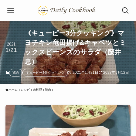
《キューピー3分クッキング》マ
ヨチキン竜田揚げ&キャベツとミ
2021
1/21
ックスビーンズのサラダ（藤井
恵）
2021年1月21日
2023年5月12日
鶏肉
キューピー3分クッキング
ホーム
レシピ
肉料理
鶏肉