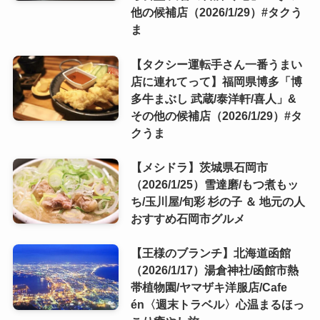
他の候補店（2026/1/29）#タクう
ま
【タクシー運転手さん一番うまい
店に連れてって】福岡県博多「博
多牛まぶし 武蔵/泰洋軒/喜人」&
その他の候補店（2026/1/29）#タ
クうま
【メシドラ】茨城県石岡市
（2026/1/25）雪達磨/もつ煮もッ
ち/玉川屋/旬彩 杉の子 ＆ 地元の人
おすすめ石岡市グルメ
【王様のブランチ】北海道函館
（2026/1/17）湯倉神社/函館市熱
帯植物園/ヤマザキ洋服店/Cafe
én〈週末トラベル〉心温まるほっ