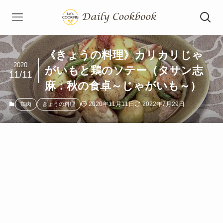
《きょうの料理》カリカリじゃ
2020
がいもと鶏のソテー（タサン志
11/11
麻：秋の食卓～じゃがいも～）
2020年11月11日
2022年7月29日
鶏肉
きょうの料理