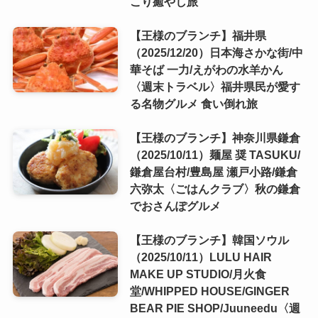
こり癒やし旅
【王様のブランチ】福井県
（2025/12/20）日本海さかな街/中
華そば 一力/えがわの水羊かん
〈週末トラベル〉福井県民が愛す
る名物グルメ 食い倒れ旅
【王様のブランチ】神奈川県鎌倉
（2025/10/11）麺屋 奨 TASUKU/
鎌倉屋台村/豊島屋 瀬戸小路/鎌倉
六弥太〈ごはんクラブ〉秋の鎌倉
でおさんぽグルメ
【王様のブランチ】韓国ソウル
（2025/10/11）LULU HAIR
MAKE UP STUDIO/月火食
堂/WHIPPED HOUSE/GINGER
BEAR PIE SHOP/Juuneedu〈週