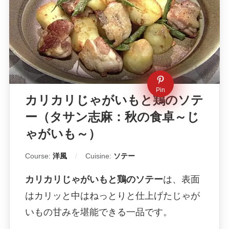
Pin
カリカリじゃがいもと鶏のソテ
ー（タサン志麻：秋の食卓～じ
ゃがいも～）
Course:
洋風
Cuisine:
ソテー
カリカリじゃがいもと鶏のソテー
は、表面
はカリッと中はねっとりと仕上げたじゃが
いもの甘みを堪能できる一品です。