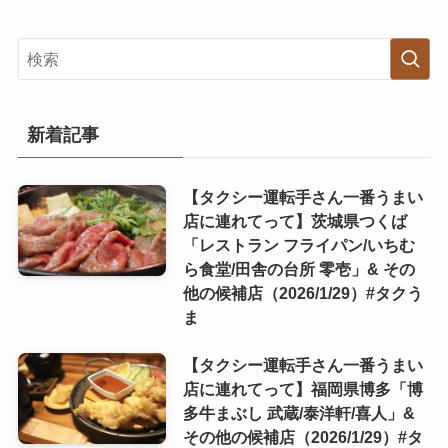
新着記事
【タクシー運転手さん一番うまい
店に連れてって】茨城県つくば
「レストラン フライパン/いちむ
ら食堂/田舎の台所 零壱」& その
他の候補店（2026/1/29）#タクう
ま
【タクシー運転手さん一番うまい
店に連れてって】福岡県博多「博
多牛まぶし 武蔵/泰洋軒/喜人」&
その他の候補店（2026/1/29）#タ