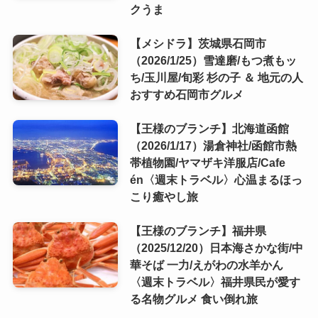
クうま
【メシドラ】茨城県石岡市
（2026/1/25）雪達磨/もつ煮もッ
ち/玉川屋/旬彩 杉の子 ＆ 地元の人
おすすめ石岡市グルメ
【王様のブランチ】北海道函館
（2026/1/17）湯倉神社/函館市熱
帯植物園/ヤマザキ洋服店/Cafe
én〈週末トラベル〉心温まるほっ
こり癒やし旅
【王様のブランチ】福井県
（2025/12/20）日本海さかな街/中
華そば 一力/えがわの水羊かん
〈週末トラベル〉福井県民が愛す
る名物グルメ 食い倒れ旅