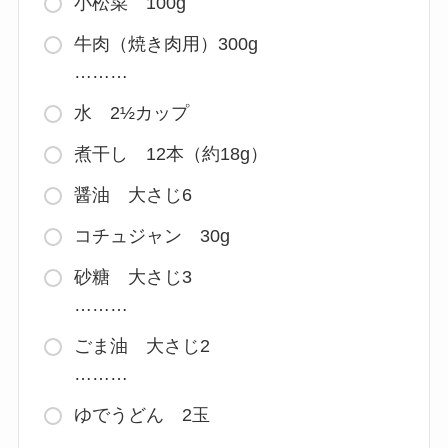
小松菜 100g
牛肉（焼き肉用）300g
………
水 2½カップ
煮干し 12本（約18g）
醤油 大さじ6
コチュジャン 30g
砂糖 大さじ3
………
ごま油 大さじ2
………
ゆでうどん 2玉