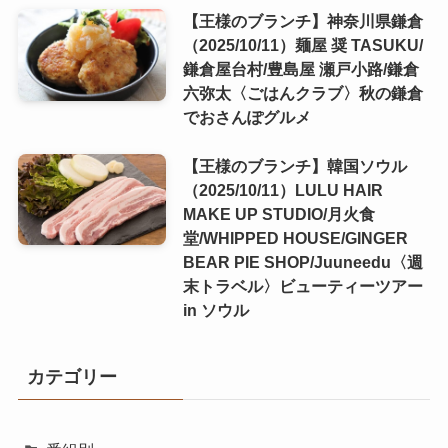
【王様のブランチ】神奈川県鎌倉
（2025/10/11）麺屋 奨 TASUKU/
鎌倉屋台村/豊島屋 瀬戸小路/鎌倉
六弥太〈ごはんクラブ〉秋の鎌倉
でおさんぽグルメ
【王様のブランチ】韓国ソウル
（2025/10/11）LULU HAIR
MAKE UP STUDIO/月火食
堂/WHIPPED HOUSE/GINGER
BEAR PIE SHOP/Juuneedu〈週
末トラベル〉ビューティーツアー
in ソウル
カテゴリー