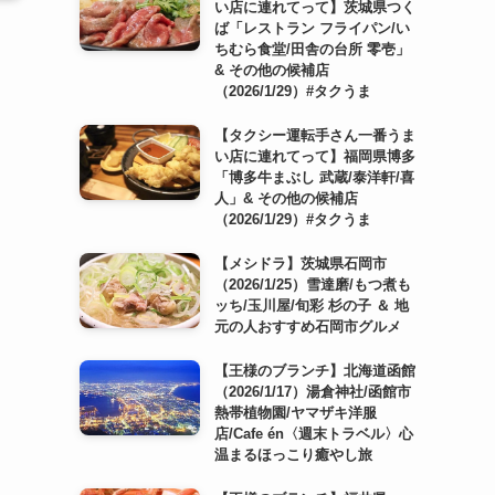
い店に連れてって】茨城県つく
ば「レストラン フライパン/い
ちむら食堂/田舎の台所 零壱」
& その他の候補店
（2026/1/29）#タクうま
【タクシー運転手さん一番うま
い店に連れてって】福岡県博多
「博多牛まぶし 武蔵/泰洋軒/喜
人」& その他の候補店
（2026/1/29）#タクうま
【メシドラ】茨城県石岡市
（2026/1/25）雪達磨/もつ煮も
ッち/玉川屋/旬彩 杉の子 ＆ 地
元の人おすすめ石岡市グルメ
【王様のブランチ】北海道函館
（2026/1/17）湯倉神社/函館市
熱帯植物園/ヤマザキ洋服
店/Cafe én〈週末トラベル〉心
温まるほっこり癒やし旅