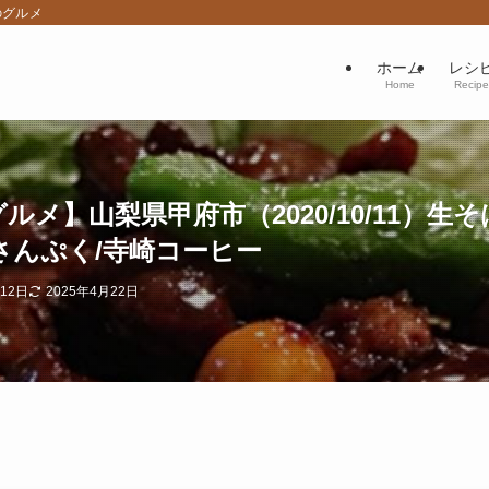
のグルメ
ホーム
レシ
Home
Recipe
山梨県甲府市（2020/10/11）生そば きり
にや/さんぷく/寺崎コーヒー
月12日
2025年4月22日