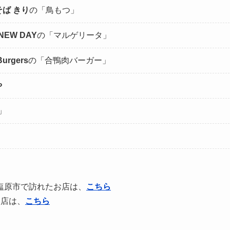
そば きり
の「鳥もつ」
NEW DAY
の「マルゲリータ」
Burgers
の「合鴨肉バーガー」
や
」
塩原市で訪れたお店は、
こちら
店は、
こちら