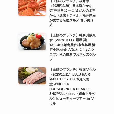
【王様のブランチ】福井県
（2025/12/20）日本海さかな
街/中華そば 一力/えがわの水羊
かん〈週末トラベル〉福井県民
が愛する名物グルメ 食い倒れ
旅
【王様のブランチ】神奈川県鎌
倉（2025/10/11）麺屋 奨
TASUKU/鎌倉屋台村/豊島屋 瀬
戸小路/鎌倉 六弥太〈ごはんク
ラブ〉秋の鎌倉でおさんぽグル
メ
【王様のブランチ】韓国ソウル
（2025/10/11）LULU HAIR
MAKE UP STUDIO/月火食
堂/WHIPPED
HOUSE/GINGER BEAR PIE
SHOP/Juuneedu〈週末トラベ
ル〉ビューティーツアー in ソ
ウル