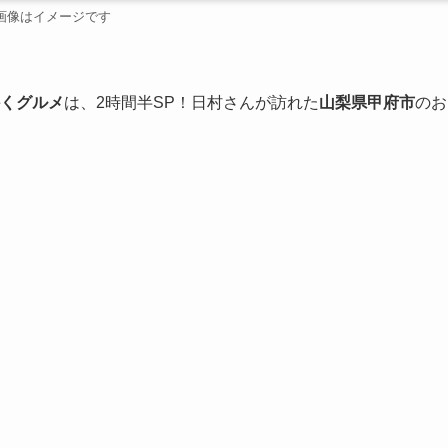
画像はイメージです
くグルメ
は、2時間半SP！日村さんが訪れた
山梨県甲府市
のお