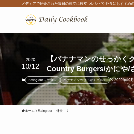
メディアで紹介された毎日の献立に役立つレシピや外食におすすめ
【バナナマンのせっかくグルメ】
2020
10/12
Country Burgers/か
2020年10
Eating out ～外食～
バナナマンのせっかくグルメ
ホーム
Eating out ～外食～