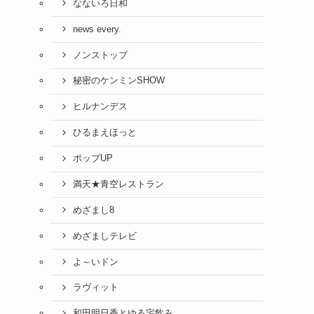
なないろ日和
news every.
ノンストップ
秘密のケンミンSHOW
ヒルナンデス
ひるまえほっと
ポップUP
満天★青空レストラン
めざまし8
めざましテレビ
よ～いドン
ラヴィット
和田明日香とゆる宅飲み