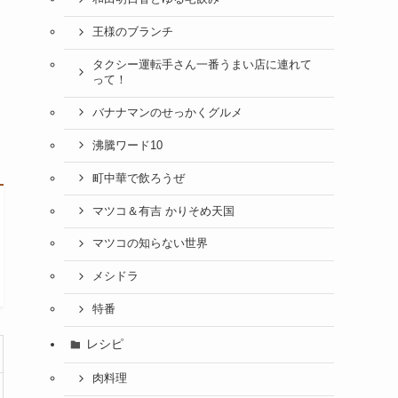
王様のブランチ
タクシー運転手さん一番うまい店に連れて
って！
バナナマンのせっかくグルメ
沸騰ワード10
町中華で飲ろうぜ
マツコ＆有吉 かりそめ天国
マツコの知らない世界
メシドラ
特番
レシピ
肉料理