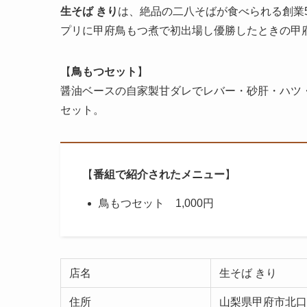
生そば きり
は、絶品の二八そばが食べられる創業5
プリに甲府鳥もつ煮で初出場し優勝したときの甲
【
鳥もつセット
】
醤油ベースの自家製甘ダレでレバー・砂肝・ハツ
セット。
【
番組で紹介されたメニュー
】
鳥もつセット 1,000円
店名
生そば きり
住所
山梨県甲府市北口2