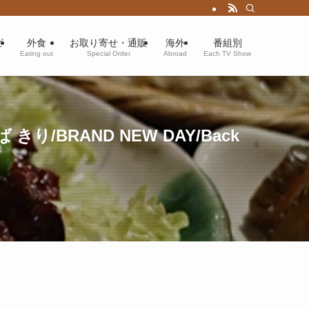
ピ
外食
お取り寄せ・通販
海外
番組別
Eating out
Special Order
Abroad
Each TV Show
/BRAND NEW DAY/Back