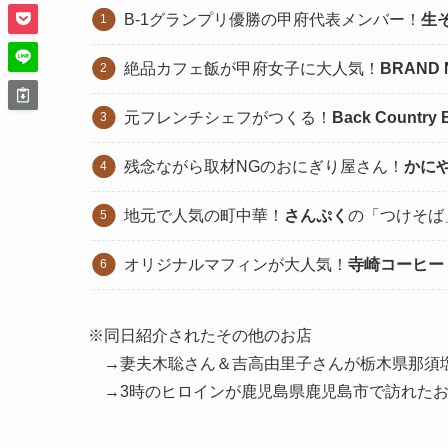
B-1グランプリ優勝の甲府代表メンバー！
生
絶品カフェ飯が甲府女子に大人気！
BRAND 
元フレンチシェフがつくる！
Back Country 
残念ながら取材NGのおにぎり屋さん！
かに
地元で人気の町中華！
さんぷく
の「つけそば
オリジナルマフィンが大人気！
寺崎コーヒー
※同日紹介されたその他のお店
→妻夫木聡さん＆吉高由里子さんが栃木県那須
→3時のヒロインが鹿児島県鹿児島市で訪れたお