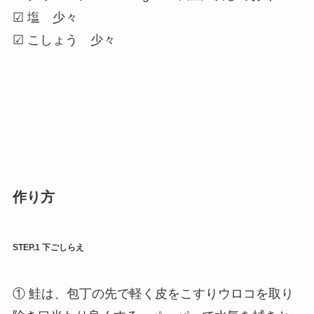
☑ 塩 少々
☑ こしょう 少々
作り方
STEP.1 下ごしらえ
① 鮭は、包丁の先で軽く皮をこすりウロコを取り