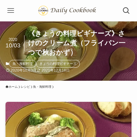
《きょうの料理ビギナーズ》さ
2020
けのクリーム煮（フライパン一
10/03
つで秋おかず）
魚・海鮮料理
きょうの料理ビギナーズ
2020年10月3日
2021年12月18日
ホーム
レシピ
魚・海鮮料理