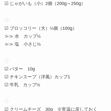
☑ じゃがいも（小）2個（200g～250g）
◇
☑ ブロッコリー（大）¼個（100g）
≫≫ 水 カップ½
≫≫ 塩 小さじ⅓
◇
☑ バター 10g
☑ チキンスープ（洋風）カップ1
☑ 牛乳 カップ½
◇
☑ クリームチーズ 30g ※常温に戻しておく