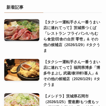
新着記事
【タクシー運転手さん一番うまい
店に連れてって】茨城県つくば
「レストラン フライパン/いちむ
ら食堂/田舎の台所 零壱」& その
他の候補店（2026/1/29）#タクう
ま
【タクシー運転手さん一番うまい
店に連れてって】福岡県博多「博
多牛まぶし 武蔵/泰洋軒/喜人」&
その他の候補店（2026/1/29）#タ
クうま
【メシドラ】茨城県石岡市
（2026/1/25）雪達磨/もつ煮もッ