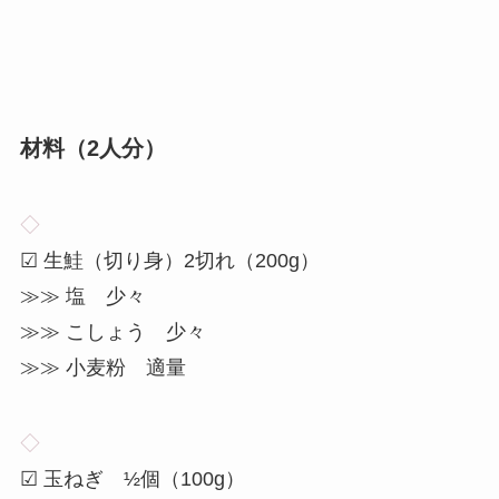
材料（
2
人分）
◇
☑ 生鮭（切り身）2切れ（200g）
≫≫ 塩 少々
≫≫ こしょう 少々
≫≫ 小麦粉 適量
◇
☑ 玉ねぎ ½個（100g）