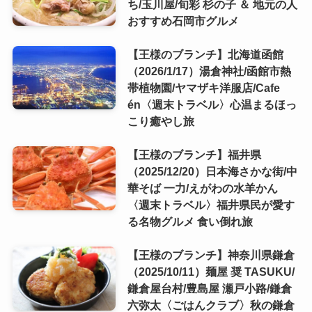
ち/玉川屋/旬彩 杉の子 ＆ 地元の人
おすすめ石岡市グルメ
【王様のブランチ】北海道函館
（2026/1/17）湯倉神社/函館市熱
帯植物園/ヤマザキ洋服店/Cafe
én〈週末トラベル〉心温まるほっ
こり癒やし旅
【王様のブランチ】福井県
（2025/12/20）日本海さかな街/中
華そば 一力/えがわの水羊かん
〈週末トラベル〉福井県民が愛す
る名物グルメ 食い倒れ旅
【王様のブランチ】神奈川県鎌倉
（2025/10/11）麺屋 奨 TASUKU/
鎌倉屋台村/豊島屋 瀬戸小路/鎌倉
六弥太〈ごはんクラブ〉秋の鎌倉