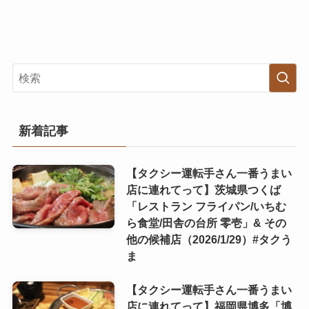
新着記事
【タクシー運転手さん一番うまい
店に連れてって】茨城県つくば
「レストラン フライパン/いちむ
ら食堂/田舎の台所 零壱」& その
他の候補店（2026/1/29）#タクう
ま
【タクシー運転手さん一番うまい
店に連れてって】福岡県博多「博