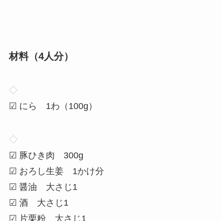
材料（
4
人分）
◇
☑ にら 1わ（100g）
◇
☑ 豚ひき肉 300g
☑ おろし生姜 1かけ分
☑ 醤油 大さじ1
☑ 酒 大さじ1
☑ 片栗粉 大さじ1