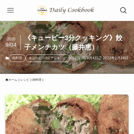
《キューピー3分クッキング》餃
2020
9/04
子メンチカツ（藤井恵）
2020年9月4日
2022年1月19日
肉料理
キューピー3分クッキング
ホーム
レシピ
肉料理