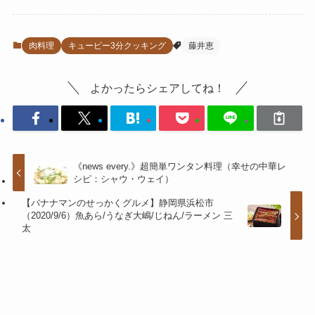
肉料理
キューピー3分クッキング
藤井恵
よかったらシェアしてね！
《news every.》超簡単ワンタン料理（幸せの中華レ
シピ：シャウ・ウェイ）
【バナナマンのせっかくグルメ】静岡県浜松市
（2020/9/6）魚あら/うなぎ大嶋/じねん/ラーメン 三
太