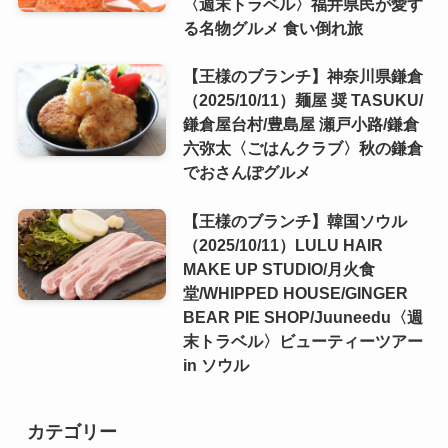
〈週末トラベル〉福井県民が愛す
る名物グルメ 食い倒れ旅
【王様のブランチ】神奈川県鎌倉
（2025/10/11）麺屋 奨 TASUKU/
鎌倉屋台村/豊島屋 瀬戸小路/鎌倉
六弥太〈ごはんクラブ〉秋の鎌倉
でおさんぽグルメ
【王様のブランチ】韓国ソウル
（2025/10/11）LULU HAIR
MAKE UP STUDIO/月火食
堂/WHIPPED HOUSE/GINGER
BEAR PIE SHOP/Juuneedu〈週
末トラベル〉ビューティーツアー
in ソウル
カテゴリー