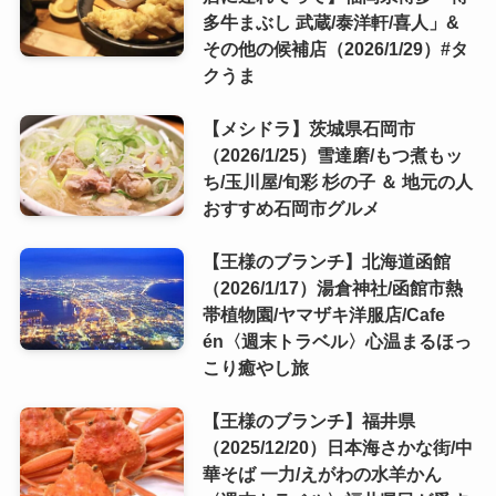
多牛まぶし 武蔵/泰洋軒/喜人」&
その他の候補店（2026/1/29）#タ
クうま
【メシドラ】茨城県石岡市
（2026/1/25）雪達磨/もつ煮もッ
ち/玉川屋/旬彩 杉の子 ＆ 地元の人
おすすめ石岡市グルメ
【王様のブランチ】北海道函館
（2026/1/17）湯倉神社/函館市熱
帯植物園/ヤマザキ洋服店/Cafe
én〈週末トラベル〉心温まるほっ
こり癒やし旅
【王様のブランチ】福井県
（2025/12/20）日本海さかな街/中
華そば 一力/えがわの水羊かん