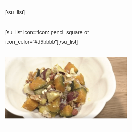
[/su_list]
[su_list icon=”icon: pencil-square-o”
icon_color=”#d5bbbb”][/su_list]