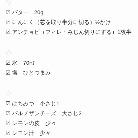
◇
☑ バター 20g
☑ にんにく（芯を取り半分に切る）½かけ
☑ アンチョビ（フィレ・みじん切りにする）1枚半
◇
☑ 水 70㎖
☑ 塩 ひとつまみ
◇
☑ はちみつ 小さじ1
☑ パルメザンチーズ 大さじ2
☑ レモンの皮 少々
☑ レモン汁 少々