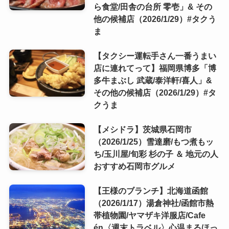
ら食堂/田舎の台所 零壱」& その
他の候補店（2026/1/29）#タクう
ま
【タクシー運転手さん一番うまい
店に連れてって】福岡県博多「博
多牛まぶし 武蔵/泰洋軒/喜人」&
その他の候補店（2026/1/29）#タ
クうま
【メシドラ】茨城県石岡市
（2026/1/25）雪達磨/もつ煮もッ
ち/玉川屋/旬彩 杉の子 ＆ 地元の人
おすすめ石岡市グルメ
【王様のブランチ】北海道函館
（2026/1/17）湯倉神社/函館市熱
帯植物園/ヤマザキ洋服店/Cafe
én〈週末トラベル〉心温まるほっ