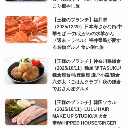
こり癒やし旅
【王様のブランチ】福井県
（2025/12/20）日本海さかな街/中
華そば 一力/えがわの水羊かん
〈週末トラベル〉福井県民が愛す
る名物グルメ 食い倒れ旅
【王様のブランチ】神奈川県鎌倉
（2025/10/11）麺屋 奨 TASUKU/
鎌倉屋台村/豊島屋 瀬戸小路/鎌倉
六弥太〈ごはんクラブ〉秋の鎌倉
でおさんぽグルメ
【王様のブランチ】韓国ソウル
（2025/10/11）LULU HAIR
MAKE UP STUDIO/月火食
堂/WHIPPED HOUSE/GINGER