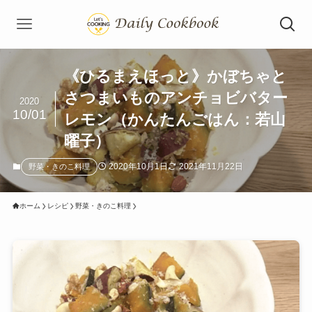
《ひるまえほっと》かぼちゃと
さつまいものアンチョビバター
2020
10/01
レモン（かんたんごはん：若山
曜子）
2020年10月1日
2021年11月22日
野菜・きのこ料理
ホーム
レシピ
野菜・きのこ料理