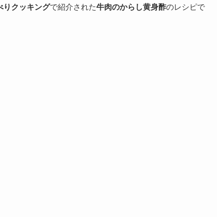
べりクッキング
で紹介された
牛肉のからし黄身酢
のレシピで