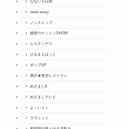
なないろ日和
news every.
ノンストップ
秘密のケンミンSHOW
ヒルナンデス
ひるまえほっと
ポップUP
満天★青空レストラン
めざまし8
めざましテレビ
よ～いドン
ラヴィット
和田明日香とゆる宅飲み