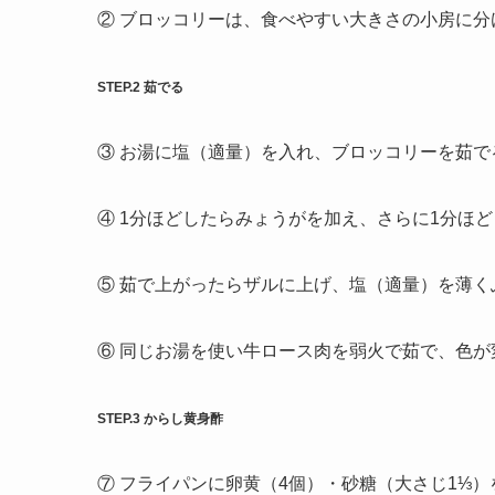
② ブロッコリーは、食べやすい大きさの小房に分
STEP.2 茹でる
③ お湯に塩（適量）を入れ、ブロッコリーを茹で
④ 1分ほどしたらみょうがを加え、さらに1分ほ
⑤ 茹で上がったらザルに上げ、塩（適量）を薄く
⑥ 同じお湯を使い牛ロース肉を弱火で茹で、色
STEP.3 からし黄身酢
⑦ フライパンに卵黄（4個）・砂糖（大さじ1⅓