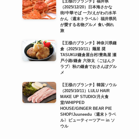
【王様のブランチ】福井県
（2025/12/20）日本海さかな
街/中華そば 一力/えがわの水羊
かん〈週末トラベル〉福井県民
が愛する名物グルメ 食い倒れ
旅
【王様のブランチ】神奈川県鎌
倉（2025/10/11）麺屋 奨
TASUKU/鎌倉屋台村/豊島屋 瀬
戸小路/鎌倉 六弥太〈ごはんク
ラブ〉秋の鎌倉でおさんぽグル
メ
【王様のブランチ】韓国ソウル
（2025/10/11）LULU HAIR
MAKE UP STUDIO/月火食
堂/WHIPPED
HOUSE/GINGER BEAR PIE
SHOP/Juuneedu〈週末トラベ
ル〉ビューティーツアー in ソ
ウル