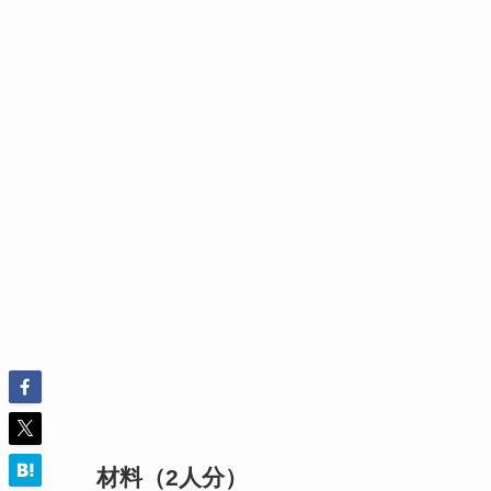
材料（
2
人分）