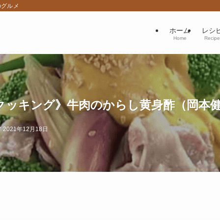
のグルメ
ホーム
レシ
Home
Recipe
クッキング》牛肉のからし黄身酢（岡本
2021年12月18日