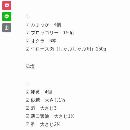
◇
☑ みょうが 4個
☑ ブロッコリー 150g
☑ オクラ 6本
☑ 牛ロース肉（しゃぶしゃぶ用）150g
◎塩
◇
☑ 卵黄 4個
☑ 砂糖 大さじ1⅓
☑ 酒 大さじ3
☑ 薄口醤油 大さじ1⅓
☑ 酢 大さじ2⅔