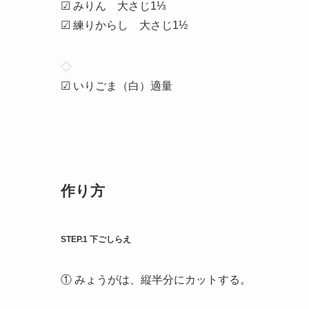
☑ みりん 大さじ1⅓
☑ 練りからし 大さじ1½
◇
☑ いりごま（白）適量
作り方
STEP.1 下ごしらえ
① みょうがは、縦半分にカットする。