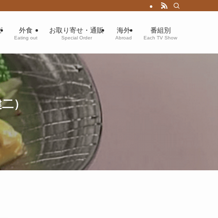
ピ
外食
お取り寄せ・通販
海外
番組別
Eating out
Special Order
Abroad
Each TV Show
健二）