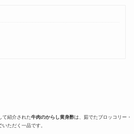
して紹介された
牛肉のからし黄身酢
は、茹でたブロッコリー・
でいただく一品です。