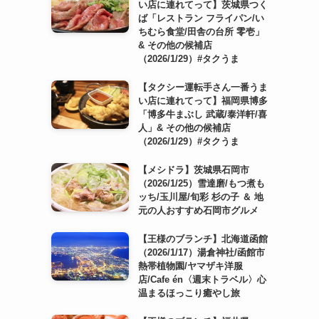
い店に連れてって】茨城県つく
ば「レストラン フライパン/い
ちむら食堂/田舎の台所 零壱」
& その他の候補店
（2026/1/29）#タクうま
【タクシー運転手さん一番うま
い店に連れてって】福岡県博多
「博多牛まぶし 武蔵/泰洋軒/喜
人」& その他の候補店
（2026/1/29）#タクうま
【メシドラ】茨城県石岡市
（2026/1/25）雪達磨/もつ煮も
ッち/玉川屋/旬彩 杉の子 ＆ 地
元の人おすすめ石岡市グルメ
【王様のブランチ】北海道函館
（2026/1/17）湯倉神社/函館市
熱帯植物園/ヤマザキ洋服
店/Cafe én〈週末トラベル〉心
温まるほっこり癒やし旅