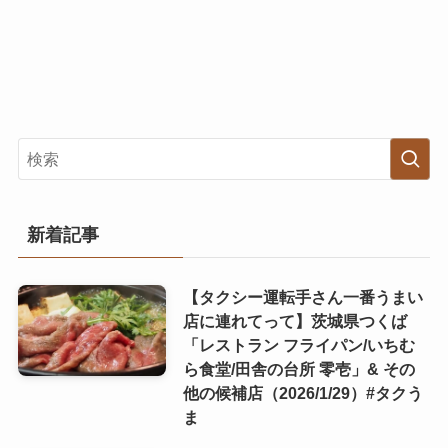
新着記事
【タクシー運転手さん一番うまい
店に連れてって】茨城県つくば
「レストラン フライパン/いちむ
ら食堂/田舎の台所 零壱」& その
他の候補店（2026/1/29）#タクう
ま