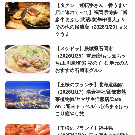
【タクシー運転手さん一番うまい
店に連れてって】福岡県博多「博
多牛まぶし 武蔵/泰洋軒/喜人」&
その他の候補店（2026/1/29）#タ
クうま
【メシドラ】茨城県石岡市
（2026/1/25）雪達磨/もつ煮もッ
ち/玉川屋/旬彩 杉の子 ＆ 地元の人
おすすめ石岡市グルメ
【王様のブランチ】北海道函館
（2026/1/17）湯倉神社/函館市熱
帯植物園/ヤマザキ洋服店/Cafe
én〈週末トラベル〉心温まるほっ
こり癒やし旅
【王様のブランチ】福井県