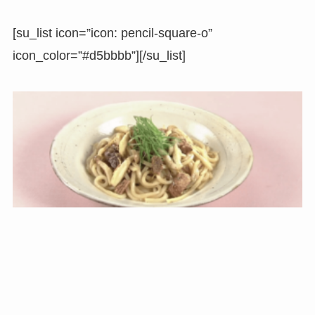
[su_list icon=”icon: pencil-square-o”
icon_color=”#d5bbbb”][/su_list]