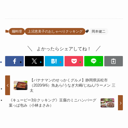
麺料理
上沼恵美子のおしゃべりクッキング
岡本健二
よかったらシェアしてね！
【バナナマンのせっかくグルメ】静岡県浜松市
（2020/9/6）魚あら/うなぎ大嶋/じねん/ラーメン 三
太
《キューピー3分クッキング》豆腐のミニハンバーグ
葉っぱ包み（小林まさみ）