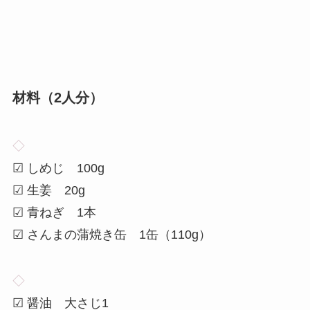
材料（
2
人分）
◇
☑ しめじ 100g
☑ 生姜 20g
☑ 青ねぎ 1本
☑ さんまの蒲焼き缶 1缶（110g）
◇
☑ 醤油 大さじ1