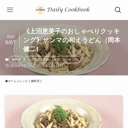
《上沼恵美子のおしゃべりクッキ
2020
ング》サンマの和えうどん（岡本
9/07
健二）
麺料理
上沼恵美子のおしゃべりクッキング
2020年9月7日
2021年12月18日
ホーム
レシピ
麺料理