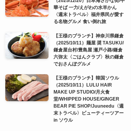
（2025/12/20）日本海さかな街/中
華そば 一力/えがわの水羊かん
〈週末トラベル〉福井県民が愛す
る名物グルメ 食い倒れ旅
【王様のブランチ】神奈川県鎌倉
（2025/10/11）麺屋 奨 TASUKU/
鎌倉屋台村/豊島屋 瀬戸小路/鎌倉
六弥太〈ごはんクラブ〉秋の鎌倉
でおさんぽグルメ
【王様のブランチ】韓国ソウル
（2025/10/11）LULU HAIR
MAKE UP STUDIO/月火食
堂/WHIPPED HOUSE/GINGER
BEAR PIE SHOP/Juuneedu〈週
末トラベル〉ビューティーツアー
in ソウル