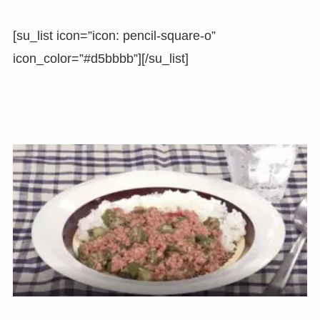
[su_list icon=”icon: pencil-square-o”
icon_color=”#d5bbbb”][/su_list]