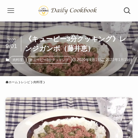
《キューピー3分クッキング》レ
2020
9/01
ンジガンボ（藤井恵）
2020年9月1日
2022年1月19日
肉料理
キューピー3分クッキング
ホーム
レシピ
肉料理