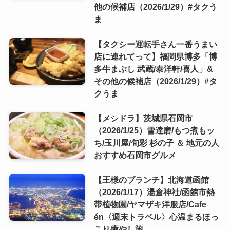
他の候補店（2026/1/29）#タクう
ま
【タクシー運転手さん一番うまい
店に連れてって】福岡県博多「博
多牛まぶし 武蔵/泰洋軒/喜人」&
その他の候補店（2026/1/29）#タ
クうま
【メシドラ】茨城県石岡市
（2026/1/25）雪達磨/もつ煮もッ
ち/玉川屋/旬彩 杉の子 ＆ 地元の人
おすすめ石岡市グルメ
【王様のブランチ】北海道函館
（2026/1/17）湯倉神社/函館市熱
帯植物園/ヤマザキ洋服店/Cafe
én〈週末トラベル〉心温まるほっ
こり癒やし旅