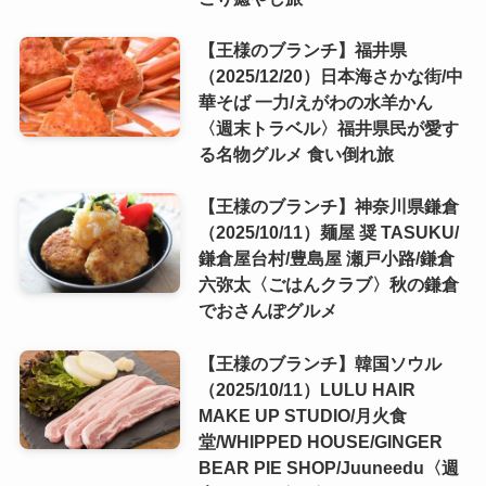
【王様のブランチ】福井県
（2025/12/20）日本海さかな街/中
華そば 一力/えがわの水羊かん
〈週末トラベル〉福井県民が愛す
る名物グルメ 食い倒れ旅
【王様のブランチ】神奈川県鎌倉
（2025/10/11）麺屋 奨 TASUKU/
鎌倉屋台村/豊島屋 瀬戸小路/鎌倉
六弥太〈ごはんクラブ〉秋の鎌倉
でおさんぽグルメ
【王様のブランチ】韓国ソウル
（2025/10/11）LULU HAIR
MAKE UP STUDIO/月火食
堂/WHIPPED HOUSE/GINGER
BEAR PIE SHOP/Juuneedu〈週