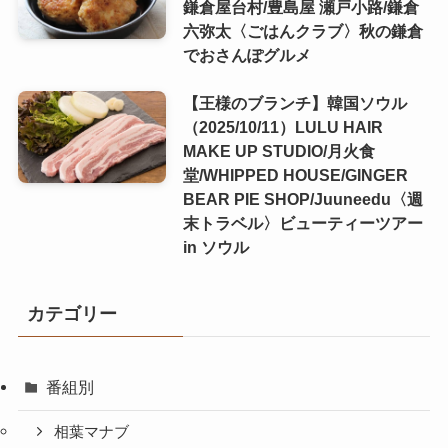
鎌倉屋台村/豊島屋 瀬戸小路/鎌倉
六弥太〈ごはんクラブ〉秋の鎌倉
でおさんぽグルメ
【王様のブランチ】韓国ソウル
（2025/10/11）LULU HAIR
MAKE UP STUDIO/月火食
堂/WHIPPED HOUSE/GINGER
BEAR PIE SHOP/Juuneedu〈週
末トラベル〉ビューティーツアー
in ソウル
カテゴリー
番組別
相葉マナブ