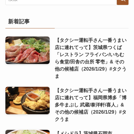
新着記事
【タクシー運転手さん一番うまい
店に連れてって】茨城県つくば
「レストラン フライパン/いちむ
ら食堂/田舎の台所 零壱」& その
他の候補店（2026/1/29）#タクう
ま
【タクシー運転手さん一番うまい
店に連れてって】福岡県博多「博
多牛まぶし 武蔵/泰洋軒/喜人」&
その他の候補店（2026/1/29）#タ
クうま
【メシドラ】茨城県石岡市