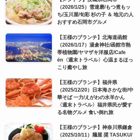
（2026/1/25）雪達磨/もつ煮もッ
ち/玉川屋/旬彩 杉の子 ＆ 地元の人
おすすめ石岡市グルメ
【王様のブランチ】北海道函館
（2026/1/17）湯倉神社/函館市熱
帯植物園/ヤマザキ洋服店/Cafe
én〈週末トラベル〉心温まるほっ
こり癒やし旅
【王様のブランチ】福井県
（2025/12/20）日本海さかな街/中
華そば 一力/えがわの水羊かん
〈週末トラベル〉福井県民が愛す
る名物グルメ 食い倒れ旅
【王様のブランチ】神奈川県鎌倉
（2025/10/11）麺屋 奨 TASUKU/