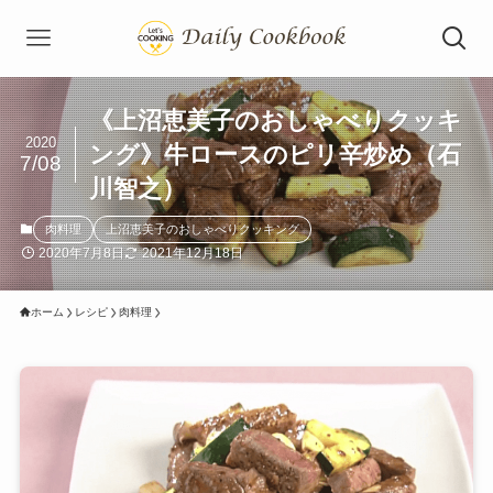
《上沼恵美子のおしゃべりクッキ
2020
ング》牛ロースのピリ辛炒め（石
7/08
川智之）
肉料理
上沼恵美子のおしゃべりクッキング
2020年7月8日
2021年12月18日
ホーム
レシピ
肉料理