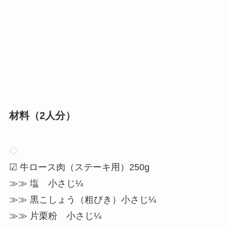
材料（2人分）
◇
☑ 牛ロース肉（ステーキ用）250g
≫≫ 塩 小さじ¼
≫≫ 黒こしょう（粗びき）小さじ¼
≫≫ 片栗粉 小さじ¼