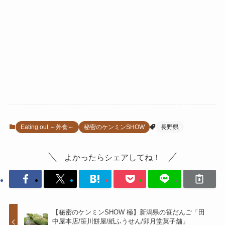
Eating out ～外食～
秘密のケンミンSHOW
長野県
よかったらシェアしてね！
【秘密のケンミンSHOW 極】新潟県の笹だんご「田
中屋本店/笹川餅屋/紙ふうせん/卯月堂菓子舗」