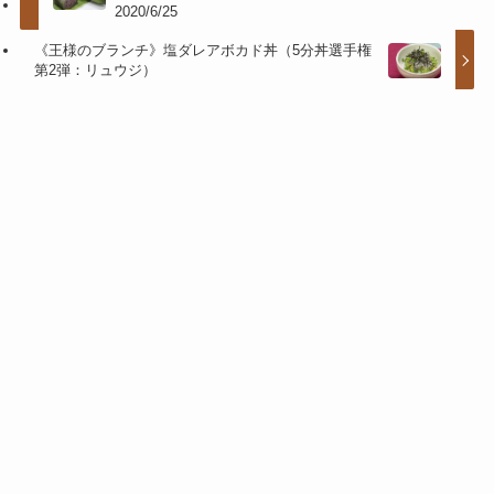
2020/6/25
《王様のブランチ》塩ダレアボカド丼（5分丼選手権
第2弾：リュウジ）