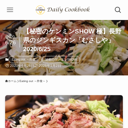
【秘密のケンミンSHOW 極】長野
2020
県のジンギスカン「むさしや」
6/26
2020/6/25
Eating out ～外食～
秘密のケンミンSHOW
2020年6月26日
2026年1月2日
ホーム
Eating out ～外食～