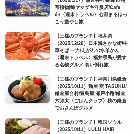
帯植物園/ヤマザキ洋服店/Cafe
én〈週末トラベル〉心温まるほっ
こり癒やし旅
【王様のブランチ】福井県
（2025/12/20）日本海さかな街/中
華そば 一力/えがわの水羊かん
〈週末トラベル〉福井県民が愛す
る名物グルメ 食い倒れ旅
【王様のブランチ】神奈川県鎌倉
（2025/10/11）麺屋 奨 TASUKU/
鎌倉屋台村/豊島屋 瀬戸小路/鎌倉
六弥太〈ごはんクラブ〉秋の鎌倉
でおさんぽグルメ
【王様のブランチ】韓国ソウル
（2025/10/11）LULU HAIR