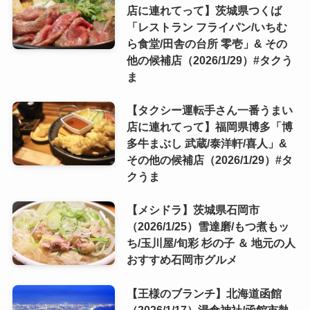
店に連れてって】茨城県つくば
「レストラン フライパン/いちむ
ら食堂/田舎の台所 零壱」& その
他の候補店（2026/1/29）#タクう
ま
【タクシー運転手さん一番うまい
店に連れてって】福岡県博多「博
多牛まぶし 武蔵/泰洋軒/喜人」&
その他の候補店（2026/1/29）#タ
クうま
【メシドラ】茨城県石岡市
（2026/1/25）雪達磨/もつ煮もッ
ち/玉川屋/旬彩 杉の子 ＆ 地元の人
おすすめ石岡市グルメ
【王様のブランチ】北海道函館
（2026/1/17）湯倉神社/函館市熱