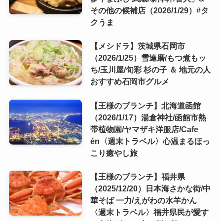
その他の候補店（2026/1/29）#タ
クうま
【メシドラ】茨城県石岡市
（2026/1/25）雪達磨/もつ煮もッ
ち/玉川屋/旬彩 杉の子 ＆ 地元の人
おすすめ石岡市グルメ
【王様のブランチ】北海道函館
（2026/1/17）湯倉神社/函館市熱
帯植物園/ヤマザキ洋服店/Cafe
én〈週末トラベル〉心温まるほっ
こり癒やし旅
【王様のブランチ】福井県
（2025/12/20）日本海さかな街/中
華そば 一力/えがわの水羊かん
〈週末トラベル〉福井県民が愛す