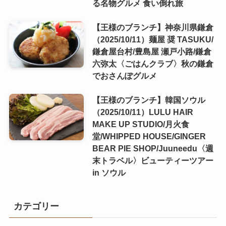
る名物グルメ 食い倒れ旅
【王様のブランチ】神奈川県鎌倉
（2025/10/11）麺屋 奨 TASUKU/
鎌倉屋台村/豊島屋 瀬戸小路/鎌倉
六弥太〈ごはんクラブ〉秋の鎌倉
でおさんぽグルメ
【王様のブランチ】韓国ソウル
（2025/10/11）LULU HAIR
MAKE UP STUDIO/月火食
堂/WHIPPED HOUSE/GINGER
BEAR PIE SHOP/Juuneedu〈週
末トラベル〉ビューティーツアー
in ソウル
カテゴリー