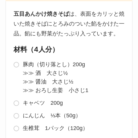
五目あんかけ焼きそば
は、表面をカリッと焼
いた焼きそばにとろみのついた餡をかけた一
品。餡にも野菜がたっぷり入っています。
材料（4人分）
豚肉（切り落とし）200g
≫≫ 酒 大さじ½
≫≫ 醤油 大さじ½
≫≫ おろし生姜 小さじ1
キャベツ 200g
にんじん ⅓本（50g）
生椎茸 1パック（120g）