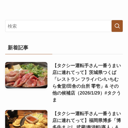
新着記事
【タクシー運転手さん一番うまい
店に連れてって】茨城県つくば
「レストラン フライパン/いちむ
ら食堂/田舎の台所 零壱」& その
他の候補店（2026/1/29）#タクう
ま
【タクシー運転手さん一番うまい
店に連れてって】福岡県博多「博
多牛まぶし 武蔵/泰洋軒/喜人」&