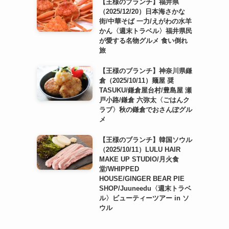
【王様のブランチ】福井県
（2025/12/20）日本海さかな
街/中華そば 一力/えがわの水羊
かん〈週末トラベル〉福井県民
が愛する名物グルメ 食い倒れ
旅
【王様のブランチ】神奈川県鎌
倉（2025/10/11）麺屋 奨
TASUKU/鎌倉屋台村/豊島屋 瀬
戸小路/鎌倉 六弥太〈ごはんク
ラブ〉秋の鎌倉でおさんぽグル
メ
【王様のブランチ】韓国ソウル
（2025/10/11）LULU HAIR
MAKE UP STUDIO/月火食
堂/WHIPPED
HOUSE/GINGER BEAR PIE
SHOP/Juuneedu〈週末トラベ
ル〉ビューティーツアー in ソ
ウル