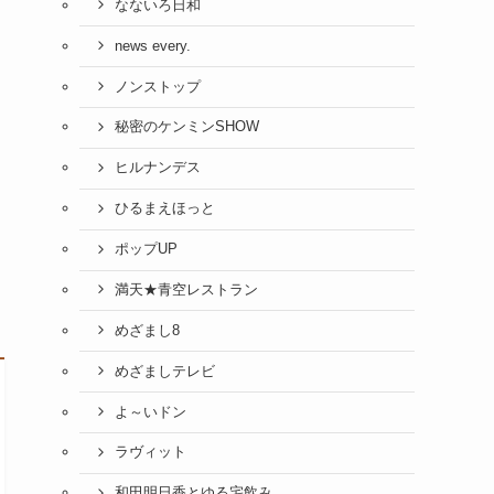
なないろ日和
news every.
ノンストップ
秘密のケンミンSHOW
ヒルナンデス
ひるまえほっと
ポップUP
満天★青空レストラン
めざまし8
めざましテレビ
よ～いドン
ラヴィット
和田明日香とゆる宅飲み