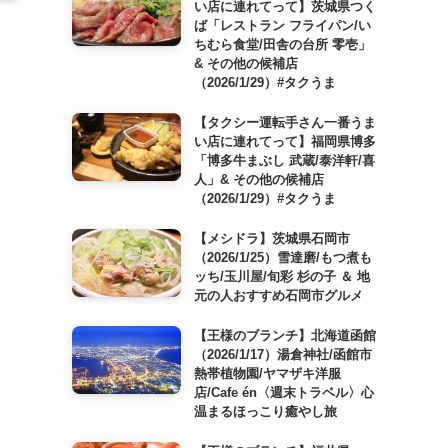
い店に連れてって】茨城県つく
ば「レストラン フライパン/い
ちむら食堂/田舎の台所 零壱」
& その他の候補店
（2026/1/29）#タクうま
【タクシー運転手さん一番うま
い店に連れてって】福岡県博多
「博多牛まぶし 武蔵/泰洋軒/喜
人」& その他の候補店
（2026/1/29）#タクうま
【メシドラ】茨城県石岡市
（2026/1/25）雪達磨/もつ煮も
ッち/玉川屋/旬彩 杉の子 ＆ 地
元の人おすすめ石岡市グルメ
【王様のブランチ】北海道函館
（2026/1/17）湯倉神社/函館市
熱帯植物園/ヤマザキ洋服
店/Cafe én〈週末トラベル〉心
温まるほっこり癒やし旅