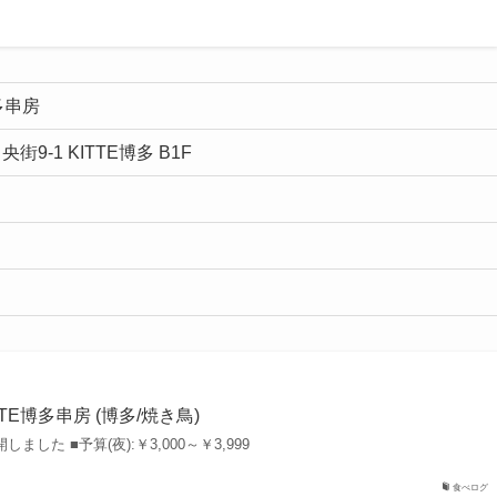
多串房
9-1 KITTE博多 B1F
TE博多串房 (博多/焼き鳥)
しました ■予算(夜):￥3,000～￥3,999
食べログ