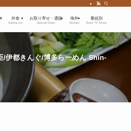
ピ
外食
お取り寄せ・通販
海外
番組別
Eating out
Special Order
Abroad
Each TV Show
伊都きんぐ/博多らーめん Shin-