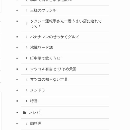
王様のブランチ
タクシー運転手さん一番うまい店に連れて
って！
バナナマンのせっかくグルメ
沸騰ワード10
町中華で飲ろうぜ
マツコ＆有吉 かりそめ天国
マツコの知らない世界
メシドラ
特番
レシピ
肉料理