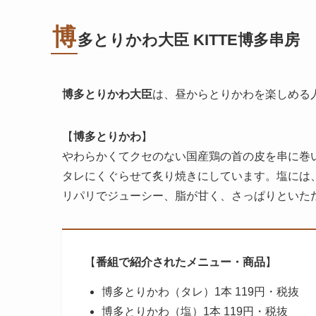
博
多とりかわ大臣 KITTE博多串房
博多とりかわ大臣
は、昼からとりかわを楽しめる
【
博多とりかわ
】
やわらかくてクセのない国産鶏の首の皮を串に巻
タレにくぐらせて炙り焼きにしています。塩には
リパリでジューシー、脂が甘く、さっぱりといた
【
番組で紹介されたメニュー・商品
】
博多とりかわ（タレ）1本 119円・税抜
博多とりかわ（塩）1本 119円・税抜