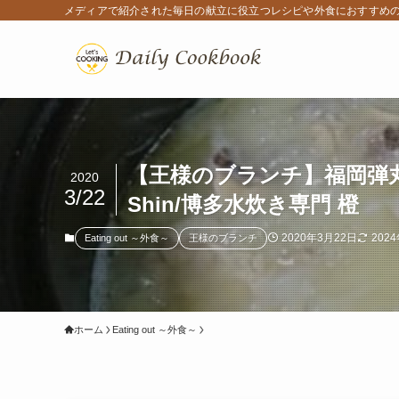
メディアで紹介された毎日の献立に役立つレシピや外食におすすめ
【王様のブランチ】福岡弾丸グル
2020
3/22
Shin/博多水炊き専門 橙
2020年3月22日
202
Eating out ～外食～
王様のブランチ
ホーム
Eating out ～外食～