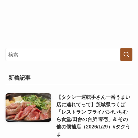
新着記事
【タクシー運転手さん一番うまい
店に連れてって】茨城県つくば
「レストラン フライパン/いちむ
ら食堂/田舎の台所 零壱」& その
他の候補店（2026/1/29）#タクう
ま