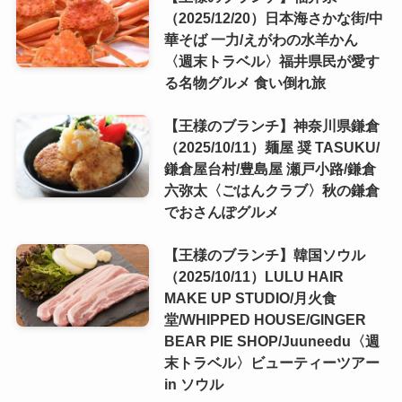
（2025/12/20）日本海さかな街/中
華そば 一力/えがわの水羊かん
〈週末トラベル〉福井県民が愛す
る名物グルメ 食い倒れ旅
【王様のブランチ】神奈川県鎌倉
（2025/10/11）麺屋 奨 TASUKU/
鎌倉屋台村/豊島屋 瀬戸小路/鎌倉
六弥太〈ごはんクラブ〉秋の鎌倉
でおさんぽグルメ
【王様のブランチ】韓国ソウル
（2025/10/11）LULU HAIR
MAKE UP STUDIO/月火食
堂/WHIPPED HOUSE/GINGER
BEAR PIE SHOP/Juuneedu〈週
末トラベル〉ビューティーツアー
in ソウル