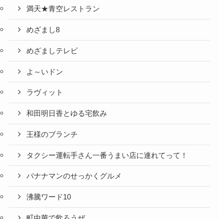
満天★青空レストラン
めざまし8
めざましテレビ
よ～いドン
ラヴィット
和田明日香とゆる宅飲み
王様のブランチ
タクシー運転手さん一番うまい店に連れてって！
バナナマンのせっかくグルメ
沸騰ワード10
町中華で飲ろうぜ