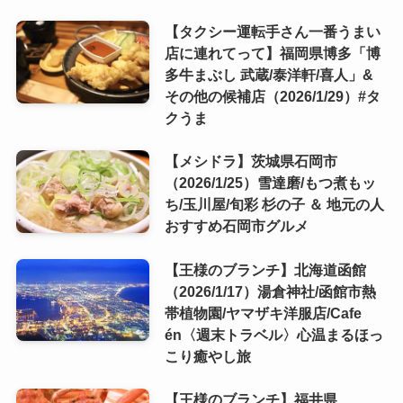
【タクシー運転手さん一番うまい
店に連れてって】福岡県博多「博
多牛まぶし 武蔵/泰洋軒/喜人」&
その他の候補店（2026/1/29）#タ
クうま
【メシドラ】茨城県石岡市
（2026/1/25）雪達磨/もつ煮もッ
ち/玉川屋/旬彩 杉の子 ＆ 地元の人
おすすめ石岡市グルメ
【王様のブランチ】北海道函館
（2026/1/17）湯倉神社/函館市熱
帯植物園/ヤマザキ洋服店/Cafe
én〈週末トラベル〉心温まるほっ
こり癒やし旅
【王様のブランチ】福井県