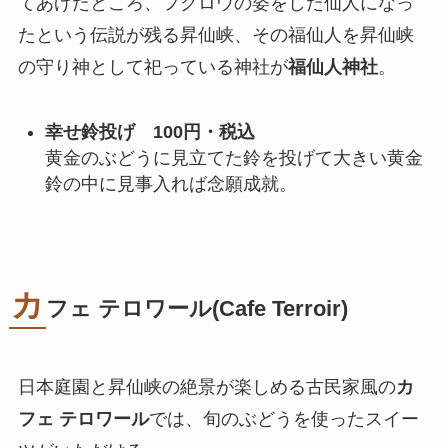
てあげたところ、フクロウの姿をした仙人になっ
たという伝説が残る昇仙峡、その福仙人を昇仙峡
の守り神として祀っている神社が
福仙人神社
。
幸せ鈴投げ 100円・税込
黄金のぶどうに見立てた鈴を投げて大きい黄金
鈴の中に見事入れば念願成就。
カ
フェ テロワール(Cafe Terroir)
日本庭園と昇仙峡の絶景が楽しめる古民家風の
カ
フェ テロワール
では、旬のぶどうを使ったスイー