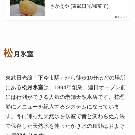
さかえや (東武日光/和菓子)
食べログ
松
月氷室
東武日光線「下今市駅」から徒歩10分ほどの場所
にある
松月氷室
は、1894年創業、連日オープン前
には行列ができる人気の老舗天然氷店です。整理
券にメニューを記入するシステムになっていま
す。冬に凍った天然氷を氷室で昔と変わらぬ方法
で保存した天然氷を使ったかき氷の種類はおよそ