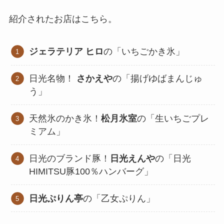
紹介されたお店はこちら。
ジェラテリア ヒロ
の「いちごかき氷」
日光名物！
さかえや
の「揚げゆばまんじゅ
う」
天然氷のかき氷！
松月氷室
の「生いちごプレ
ミアム」
日光のブランド豚！
日光えんや
の「日光
HIMITSU豚100％ハンバーグ」
日光ぷりん亭
の「乙女ぷりん」