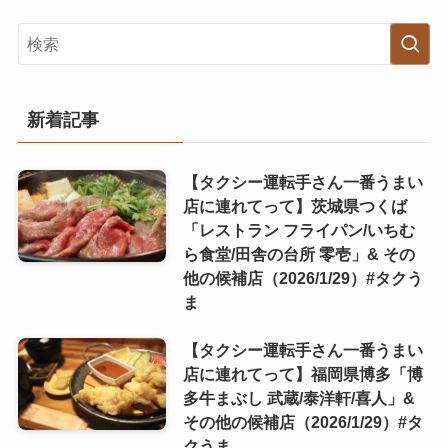
新着記事
【タクシー運転手さん一番うまい
店に連れてって】茨城県つくば
「レストラン フライパン/いちむ
ら食堂/田舎の台所 零壱」& その
他の候補店（2026/1/29）#タクう
ま
【タクシー運転手さん一番うまい
店に連れてって】福岡県博多「博
多牛まぶし 武蔵/泰洋軒/喜人」&
その他の候補店（2026/1/29）#タ
クうま