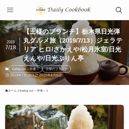
【王様のブランチ】栃木県日光弾
丸グルメ旅（2019/7/13）ジェラテ
2019
7/18
リア ヒロ/さかえや/松月氷室/日光
えんや/日光ぷりん亭
Eating out ～外食～
王様のブランチ
2019年7月18日
2025年8月6日
ホーム
Eating out ～外食～