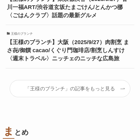
川一福ART/渋谷道玄坂たまごけん/とんかつ梛
〈ごはんクラブ〉話題の最新グルメ
王様のブランチ
【王様のブランチ】大阪（2025/9/27）肉割烹 ま
さ㐂/御饌 cacao/くぐり門珈琲店/割烹しんすけ
〈週末トラベル〉ニッチェのニッチな広島旅
「王様のブランチ」の記事をもっと見る
ま
とめ