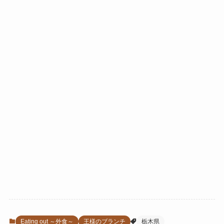
Eating out ～外食～
王様のブランチ
栃木県