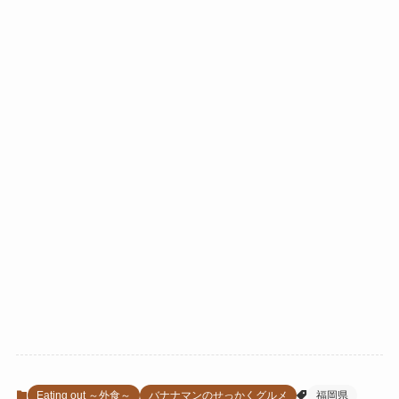
Eating out ～外食～
バナナマンのせっかくグルメ
福岡県