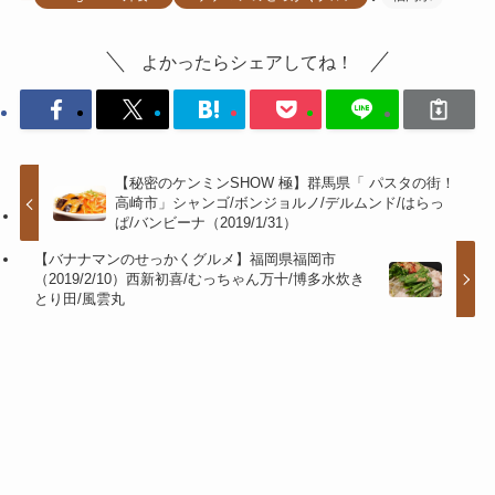
よかったらシェアしてね！
【秘密のケンミンSHOW 極】群馬県「 パスタの街！
高崎市」シャンゴ/ボンジョルノ/デルムンド/はらっ
ぱ/バンビーナ（2019/1/31）
【バナナマンのせっかくグルメ】福岡県福岡市
（2019/2/10）西新初喜/むっちゃん万十/博多水炊き
とり田/風雲丸