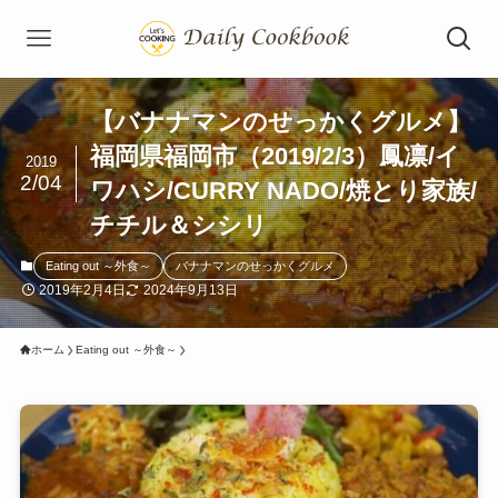
【バナナマンのせっかくグルメ】
福岡県福岡市（2019/2/3）鳳凛/イ
2019
2/04
ワハシ/CURRY NADO/焼とり家族/
チチル＆シシリ
Eating out ～外食～
バナナマンのせっかくグルメ
2019年2月4日
2024年9月13日
ホーム
Eating out ～外食～