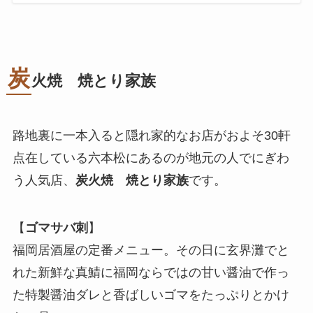
炭
火焼 焼とり家族
路地裏に一本入ると隠れ家的なお店がおよそ30軒
点在している六本松にあるのが地元の人でにぎわ
う人気店、
炭火焼 焼とり家族
です。
【
ゴマサバ刺
】
福岡居酒屋の定番メニュー。その日に玄界灘でと
れた新鮮な真鯖に福岡ならではの甘い醤油で作っ
た特製醤油ダレと香ばしいゴマをたっぷりとかけ