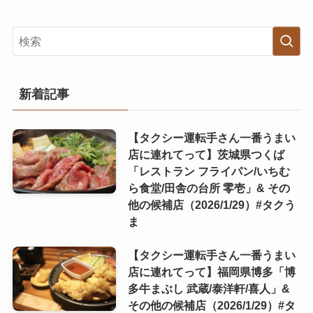
新着記事
【タクシー運転手さん一番うまい
店に連れてって】茨城県つくば
「レストラン フライパン/いちむ
ら食堂/田舎の台所 零壱」& その
他の候補店（2026/1/29）#タクう
ま
【タクシー運転手さん一番うまい
店に連れてって】福岡県博多「博
多牛まぶし 武蔵/泰洋軒/喜人」&
その他の候補店（2026/1/29）#タ