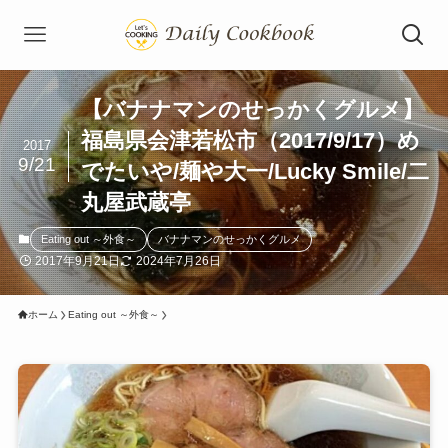
【バナナマンのせっかくグルメ】
福島県会津若松市（2017/9/17）め
2017
9/21
でたいや/麺や大一/Lucky Smile/二
丸屋武蔵亭
Eating out ～外食～
バナナマンのせっかくグルメ
2017年9月21日
2024年7月26日
ホーム
Eating out ～外食～