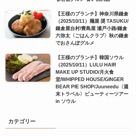
【王様のブランチ】神奈川県鎌倉
（2025/10/11）麺屋 奨 TASUKU/
鎌倉屋台村/豊島屋 瀬戸小路/鎌倉
六弥太〈ごはんクラブ〉秋の鎌倉
でおさんぽグルメ
【王様のブランチ】韓国ソウル
（2025/10/11）LULU HAIR
MAKE UP STUDIO/月火食
堂/WHIPPED HOUSE/GINGER
BEAR PIE SHOP/Juuneedu〈週
末トラベル〉ビューティーツアー
in ソウル
カテゴリー