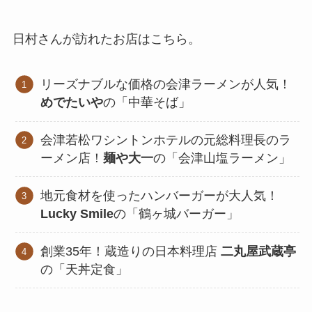
日村さんが訪れたお店はこちら。
リーズナブルな価格の会津ラーメンが人気！
めでたいや
の「中華そば」
会津若松ワシントンホテルの元総料理長のラ
ーメン店！
麺や大一
の「会津山塩ラーメン」
地元食材を使ったハンバーガーが大人気！
Lucky Smile
の「鶴ヶ城バーガー」
創業35年！蔵造りの日本料理店
二丸屋武蔵亭
の「天丼定食」