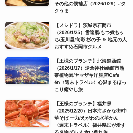
その他の候補店（2026/1/29）#タ
クうま
【メシドラ】茨城県石岡市
（2026/1/25）雪達磨/もつ煮もッ
ち/玉川屋/旬彩 杉の子 ＆ 地元の人
おすすめ石岡市グルメ
【王様のブランチ】北海道函館
（2026/1/17）湯倉神社/函館市熱
帯植物園/ヤマザキ洋服店/Cafe
én〈週末トラベル〉心温まるほっ
こり癒やし旅
【王様のブランチ】福井県
（2025/12/20）日本海さかな街/中
華そば 一力/えがわの水羊かん
〈週末トラベル〉福井県民が愛す
る名物グルメ 食い倒れ旅