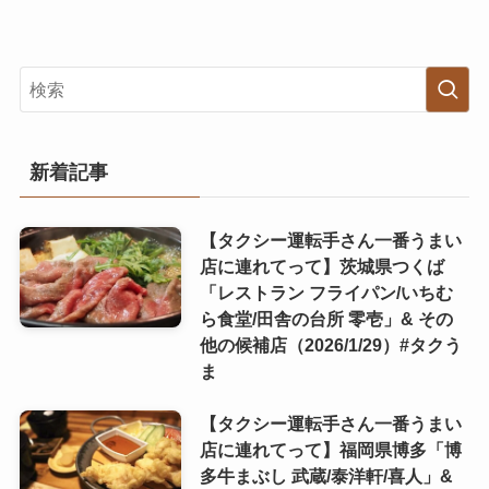
新着記事
【タクシー運転手さん一番うまい
店に連れてって】茨城県つくば
「レストラン フライパン/いちむ
ら食堂/田舎の台所 零壱」& その
他の候補店（2026/1/29）#タクう
ま
【タクシー運転手さん一番うまい
店に連れてって】福岡県博多「博
多牛まぶし 武蔵/泰洋軒/喜人」&