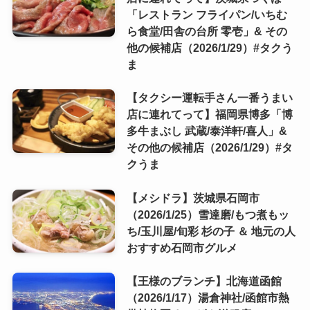
「レストラン フライパン/いちむ
ら食堂/田舎の台所 零壱」& その
他の候補店（2026/1/29）#タクう
ま
【タクシー運転手さん一番うまい
店に連れてって】福岡県博多「博
多牛まぶし 武蔵/泰洋軒/喜人」&
その他の候補店（2026/1/29）#タ
クうま
【メシドラ】茨城県石岡市
（2026/1/25）雪達磨/もつ煮もッ
ち/玉川屋/旬彩 杉の子 ＆ 地元の人
おすすめ石岡市グルメ
【王様のブランチ】北海道函館
（2026/1/17）湯倉神社/函館市熱