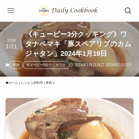
《キューピー3分クッキング》ワ
2024
タナベマキ「豚スペアリブのカム
1/21
ジャタン」2024年1月19日
2024年1月21日
2024年2月15日
豚肉
キューピー3分クッキング
ホーム
レシピ
肉料理
豚肉