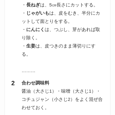
・
長ねぎ
は、5㎝長さにカットする。
・
じゃがいも
は、皮をむき、半分にカ
ットして面とりをする。
・
にんにく
は、つぶし、芽があれば取
り除く。
・
生姜
は、皮つきのまま薄切りにす
る。
………
合わせ調味料
醤油（大さじ1）・味噌（大さじ1）・
コチュジャン（小さじ2）をよく混ぜ合
わせておく。