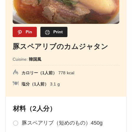
Pin
Print
豚スペアリブのカムジャタン
Cuisine:
韓国風
カロリー（1人前）
778
kcal
塩分（1人前）
3.1
g
材料（2人分）
豚スペアリブ（短めのもの）450g