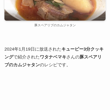
豚スペアリブのカムジャタン
2024年1月19日に放送された
キューピー3分クッキ
ング
で紹介された
ワタナベマキ
さんの
豚スペアリ
ブのカムジャタン
のレシピです。