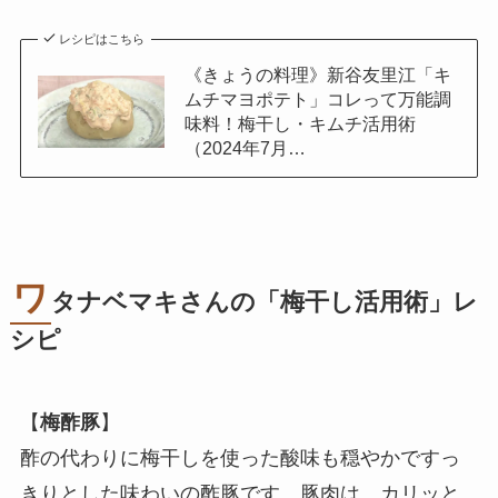
レシピはこちら
《きょうの料理》新谷友里江「キ
ムチマヨポテト」コレって万能調
味料！梅干し・キムチ活用術
（2024年7月…
ワ
タナベマキさんの「梅干し活用術」レ
シピ
【
梅酢豚
】
酢の代わりに梅干しを使った酸味も穏やかですっ
きりとした味わいの酢豚です。豚肉は、カリッと