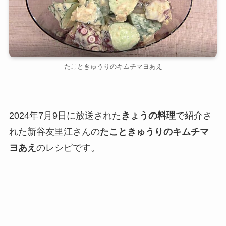
たこときゅうりのキムチマヨあえ
2024年7月9日に放送された
きょうの料理
で紹介さ
れた新谷友里江さんの
たこときゅうりのキムチマ
ヨあえ
のレシピです。