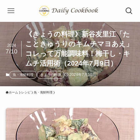
《きょうの料理》新谷友里江「た
こときゅうりのキムチマヨあえ」
2024
7/10
コレって万能調味料！梅干し・キ
ムチ活用術（2024年7月9日）
2024年7月10日
魚・海鮮料理
きょうの料理
ホーム
レシピ
魚・海鮮料理