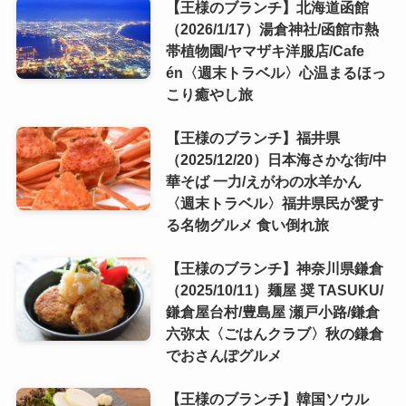
【王様のブランチ】北海道函館
（2026/1/17）湯倉神社/函館市熱
帯植物園/ヤマザキ洋服店/Cafe
én〈週末トラベル〉心温まるほっ
こり癒やし旅
【王様のブランチ】福井県
（2025/12/20）日本海さかな街/中
華そば 一力/えがわの水羊かん
〈週末トラベル〉福井県民が愛す
る名物グルメ 食い倒れ旅
【王様のブランチ】神奈川県鎌倉
（2025/10/11）麺屋 奨 TASUKU/
鎌倉屋台村/豊島屋 瀬戸小路/鎌倉
六弥太〈ごはんクラブ〉秋の鎌倉
でおさんぽグルメ
【王様のブランチ】韓国ソウル