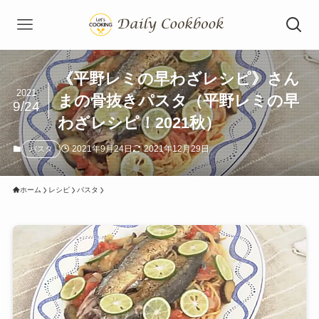
《平野レミの早わざレシピ》さん
2021
まの骨抜きパスタ（平野レミの早
9/24
わざレシピ！2021秋）
2021年9月24日
2021年12月29日
パスタ
ホーム
レシピ
パスタ