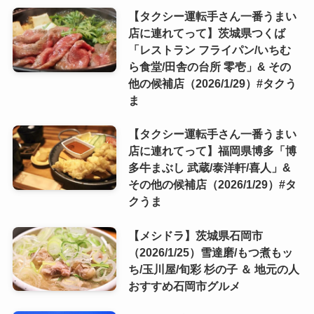
【タクシー運転手さん一番うまい
店に連れてって】茨城県つくば
「レストラン フライパン/いちむ
ら食堂/田舎の台所 零壱」& その
他の候補店（2026/1/29）#タクう
ま
【タクシー運転手さん一番うまい
店に連れてって】福岡県博多「博
多牛まぶし 武蔵/泰洋軒/喜人」&
その他の候補店（2026/1/29）#タ
クうま
【メシドラ】茨城県石岡市
（2026/1/25）雪達磨/もつ煮もッ
ち/玉川屋/旬彩 杉の子 ＆ 地元の人
おすすめ石岡市グルメ