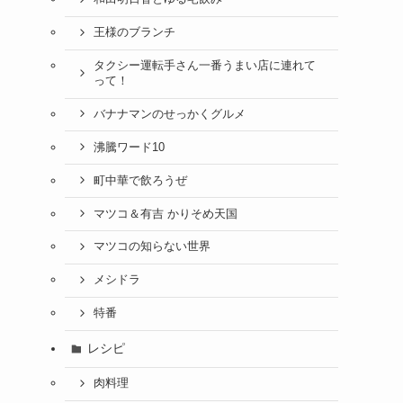
王様のブランチ
タクシー運転手さん一番うまい店に連れて
って！
バナナマンのせっかくグルメ
沸騰ワード10
町中華で飲ろうぜ
マツコ＆有吉 かりそめ天国
マツコの知らない世界
メシドラ
特番
レシピ
肉料理