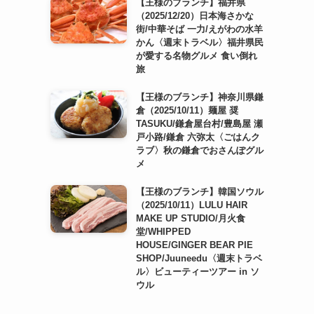
【王様のブランチ】福井県
（2025/12/20）日本海さかな
街/中華そば 一力/えがわの水羊
かん〈週末トラベル〉福井県民
が愛する名物グルメ 食い倒れ
旅
【王様のブランチ】神奈川県鎌
倉（2025/10/11）麺屋 奨
TASUKU/鎌倉屋台村/豊島屋 瀬
戸小路/鎌倉 六弥太〈ごはんク
ラブ〉秋の鎌倉でおさんぽグル
メ
【王様のブランチ】韓国ソウル
（2025/10/11）LULU HAIR
MAKE UP STUDIO/月火食
堂/WHIPPED
HOUSE/GINGER BEAR PIE
SHOP/Juuneedu〈週末トラベ
ル〉ビューティーツアー in ソ
ウル