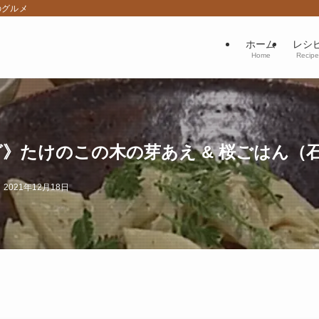
のグルメ
ホーム
レシ
Home
Recipe
》たけのこの木の芽あえ & 桜ごはん（
2021年12月18日