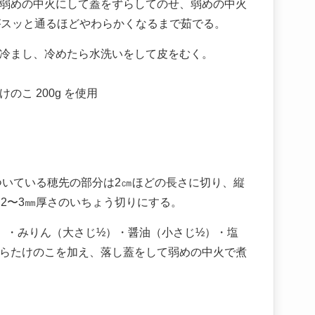
弱めの中火にして蓋をずらしてのせ、弱めの中火
がスッと通るほどやわらかくなるまで茹でる。
冷まし、冷めたら水洗いをして皮をむく。
こ 200g を使用
ついている穂先の部分は2㎝ほどの長さに切り、縦
、2〜3㎜厚さのいちょう切りにする。
）・みりん（大さじ½）・醤油（小さじ½）・塩
らたけのこを加え、落し蓋をして弱めの中火で煮