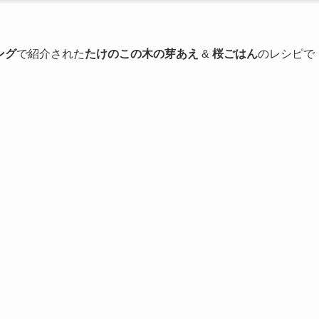
ング
で紹介された
たけのこの木の芽あえ
&
桜ごはん
のレシピで