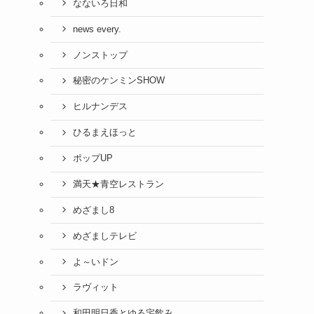
なないろ日和
news every.
ノンストップ
秘密のケンミンSHOW
ヒルナンデス
ひるまえほっと
ポップUP
満天★青空レストラン
めざまし8
めざましテレビ
よ～いドン
ラヴィット
和田明日香とゆる宅飲み