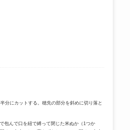
縦半分にカットする。穂先の部分を斜めに切り落と
で包んで口を紐で縛って閉じた米ぬか（1つか