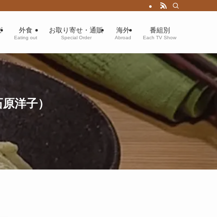
ピ
外食
お取り寄せ・通販
海外
番組別
Eating out
Special Order
Abroad
Each TV Show
石原洋子）