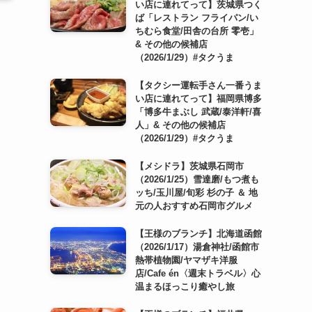
い店に連れてって】茨城県つく
ば「レストラン フライパン/い
ちむら食堂/田舎の台所 零壱」
& その他の候補店
（2026/1/29）#タクうま
【タクシー運転手さん一番うま
い店に連れてって】福岡県博多
「博多牛まぶし 武蔵/泰洋軒/喜
人」& その他の候補店
（2026/1/29）#タクうま
【メシドラ】茨城県石岡市
（2026/1/25）雪達磨/もつ煮も
ッち/玉川屋/旬彩 杉の子 ＆ 地
元の人おすすめ石岡市グルメ
【王様のブランチ】北海道函館
（2026/1/17）湯倉神社/函館市
熱帯植物園/ヤマザキ洋服
店/Cafe én〈週末トラベル〉心
温まるほっこり癒やし旅