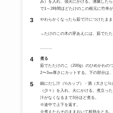
み）を入れ、強火にかける。沸騰したら
で1～2時間ほどたけのこの根元に竹串
やわらかくなったら茹で汁につけたまま
→たけのこの木の芽あえには、茹でたたけの
………
煮る
茹でたたけのこ（200g）のひめかわの
2〜3㎜厚さにカットする。下の部分は
鍋にだし汁（¼カップ）・酒（大さじ½
（少々）を入れ、火にかける。煮立った
汁がなくなるまで3分ほど煮る。
※途中で上下を返す。
※煮えたらそのままおいて粗熱をとる。