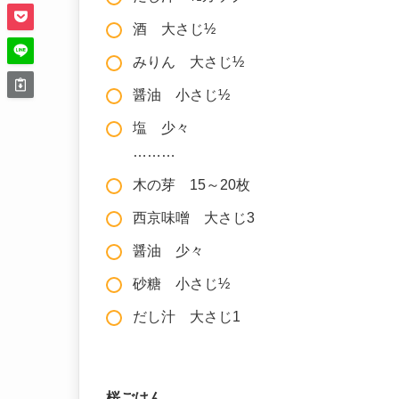
酒 大さじ½
みりん 大さじ½
醤油 小さじ½
塩 少々
………
木の芽 15～20枚
西京味噌 大さじ3
醤油 少々
砂糖 小さじ½
だし汁 大さじ1
桜ごはん