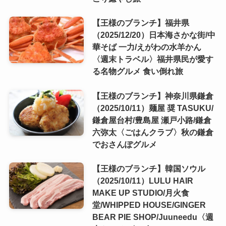
【王様のブランチ】福井県
（2025/12/20）日本海さかな街/中
華そば 一力/えがわの水羊かん
〈週末トラベル〉福井県民が愛す
る名物グルメ 食い倒れ旅
【王様のブランチ】神奈川県鎌倉
（2025/10/11）麺屋 奨 TASUKU/
鎌倉屋台村/豊島屋 瀬戸小路/鎌倉
六弥太〈ごはんクラブ〉秋の鎌倉
でおさんぽグルメ
【王様のブランチ】韓国ソウル
（2025/10/11）LULU HAIR
MAKE UP STUDIO/月火食
堂/WHIPPED HOUSE/GINGER
BEAR PIE SHOP/Juuneedu〈週