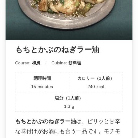
もちとかぶのねぎラー油
Course:
和風
Cuisine:
餅料理
調理時間
カロリー（1人前）
15
minutes
240
kcal
塩分（1人前）
1.3
g
もちとかぶのねぎラー油
は、ピリッと甘辛
な味付けがお酒にも合う一品です。モチモ