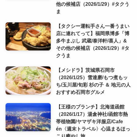
他の候補店（2026/1/29）#タクう
ま
【タクシー運転手さん一番うまい
店に連れてって】福岡県博多「博
多牛まぶし 武蔵/泰洋軒/喜人」&
その他の候補店（2026/1/29）#タ
クうま
【メシドラ】茨城県石岡市
（2026/1/25）雪達磨/もつ煮もッ
ち/玉川屋/旬彩 杉の子 ＆ 地元の人
おすすめ石岡市グルメ
【王様のブランチ】北海道函館
（2026/1/17）湯倉神社/函館市熱
帯植物園/ヤマザキ洋服店/Cafe
én〈週末トラベル〉心温まるほっ
こり癒やし旅