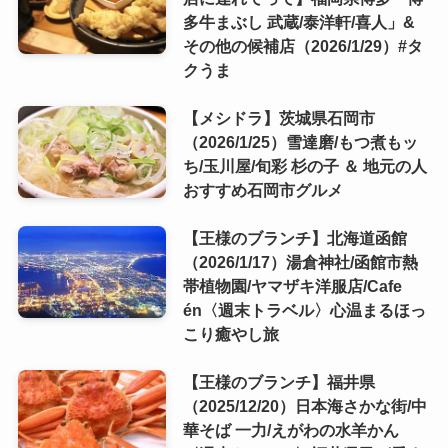
多牛まぶし 武蔵/泰洋軒/喜人」&
その他の候補店（2026/1/29）#タ
クうま
【メシドラ】茨城県石岡市
（2026/1/25）雪達磨/もつ煮もッ
ち/玉川屋/旬彩 杉の子 ＆ 地元の人
おすすめ石岡市グルメ
【王様のブランチ】北海道函館
（2026/1/17）湯倉神社/函館市熱
帯植物園/ヤマザキ洋服店/Cafe
én〈週末トラベル〉心温まるほっ
こり癒やし旅
【王様のブランチ】福井県
（2025/12/20）日本海さかな街/中
華そば 一力/えがわの水羊かん