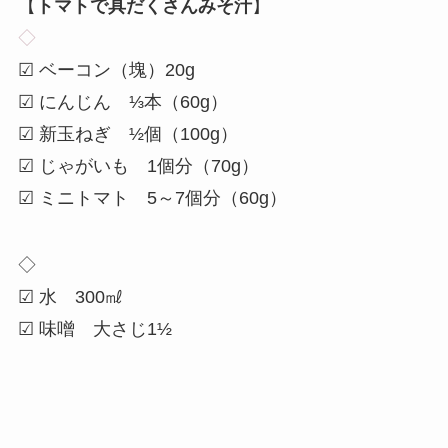
【
トマトで具だくさんみそ汁
】
◇
☑ ベーコン（塊）20g
☑ にんじん ⅓本（60g）
☑ 新玉ねぎ ½個（100g）
☑ じゃがいも 1個分（70g）
☑ ミニトマト 5～7個分（60g）
◇
☑ 水 300㎖
☑ 味噌 大さじ1½