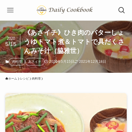
《あさイチ》ひき肉のバターしょ
2020
うゆトマト煮＆トマトで具だくさ
5/15
んみそ汁（脇雅世）
2020年5月15日
2021年12月18日
肉料理
あさイチ
ホーム
レシピ
肉料理