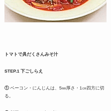
トマトで具だくさんみそ汁
STEP.1 下ごしらえ
①
ベーコン・にんじんは、5㎜厚さ・1㎝四方に切
る。