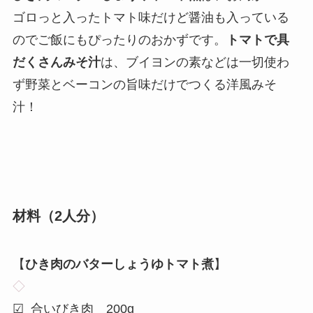
ゴロっと入ったトマト味だけど醤油も入っている
のでご飯にもぴったりのおかずです。
トマトで具
だくさんみそ汁
は、ブイヨンの素などは一切使わ
ず野菜とベーコンの旨味だけでつくる洋風みそ
汁！
材料（2人分）
【
ひき肉のバターしょうゆトマト煮
】
◇
☑ 合いびき肉 200g