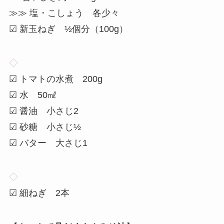
≫≫ 塩・こしょう 各少々
☑ 新玉ねぎ ½個分（100g）
◇
☑ トマトの水煮 200g
☑ 水 50㎖
☑ 醤油 小さじ2
☑ 砂糖 小さじ½
☑ バター 大さじ1
◇
☑ 細ねぎ 2本