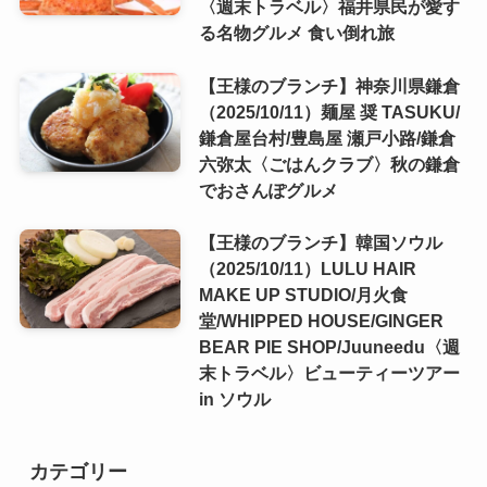
〈週末トラベル〉福井県民が愛す
る名物グルメ 食い倒れ旅
【王様のブランチ】神奈川県鎌倉
（2025/10/11）麺屋 奨 TASUKU/
鎌倉屋台村/豊島屋 瀬戸小路/鎌倉
六弥太〈ごはんクラブ〉秋の鎌倉
でおさんぽグルメ
【王様のブランチ】韓国ソウル
（2025/10/11）LULU HAIR
MAKE UP STUDIO/月火食
堂/WHIPPED HOUSE/GINGER
BEAR PIE SHOP/Juuneedu〈週
末トラベル〉ビューティーツアー
in ソウル
カテゴリー