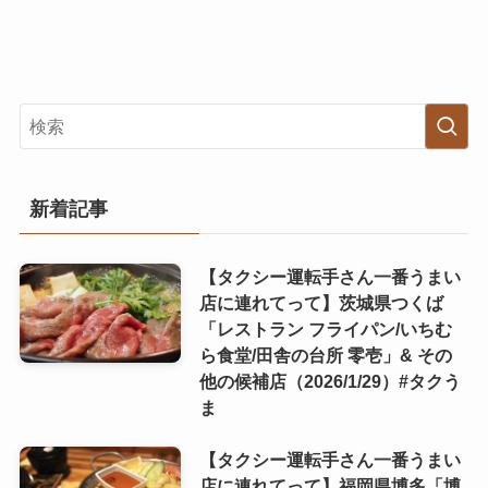
新着記事
【タクシー運転手さん一番うまい
店に連れてって】茨城県つくば
「レストラン フライパン/いちむ
ら食堂/田舎の台所 零壱」& その
他の候補店（2026/1/29）#タクう
ま
【タクシー運転手さん一番うまい
店に連れてって】福岡県博多「博