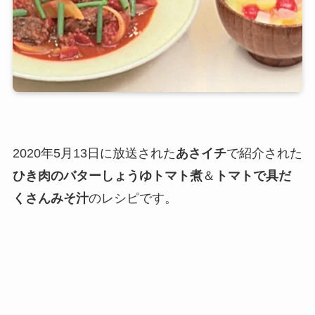
2020年5月13日に放送された
あさイチ
で紹介された
ひき肉のバターしょうゆトマト煮
＆
トマトで具だ
くさんみそ汁
のレシピです。